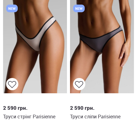
NEW
NEW
XS
S
M
L
S
M
L
XL
2 590
грн.
2 590
грн.
Труси стрінг Parisienne
Труси сліпи Parisienne