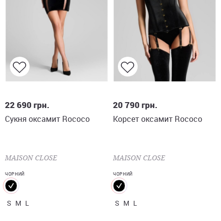
S
M
L
S
M
L
22 690
грн.
20 790
грн.
Сукня оксамит Rococo
Корсет оксамит Rococo
MAISON CLOSE
MAISON CLOSE
ЧОРНИЙ
ЧОРНИЙ
S
M
L
S
M
L