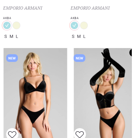
EMPORIO ARMANI
EMPORIO ARMANI
АКВА
АКВА
S
M
L
S
M
L
NEW
NEW