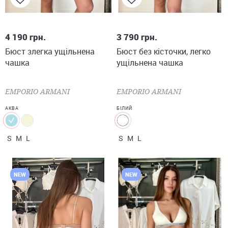
S
M
L
S
M
L
4 190
грн.
3 790
грн.
Бюст злегка ущільнена
Бюст без кісточки, легко
чашка
ущільнена чашка
EMPORIO ARMANI
EMPORIO ARMANI
АКВА
БІЛИЙ
S
M
L
S
M
L
NEW
NEW