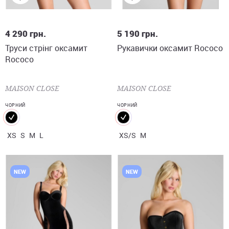
XS
S
M
L
XS/S
M
4 290
грн.
5 190
грн.
Труси стрінг оксамит
Рукавички оксамит Rococo
Rococo
MAISON CLOSE
MAISON CLOSE
ЧОРНИЙ
ЧОРНИЙ
XS
S
M
L
XS/S
M
NEW
NEW