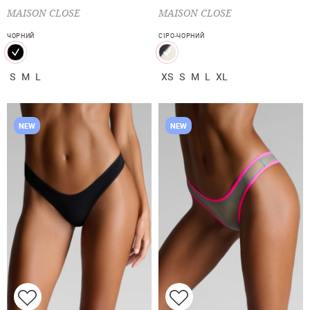
MAISON CLOSE
MAISON CLOSE
ЧОРНИЙ
СІРО-ЧОРНИЙ
S
M
L
XS
S
M
L
XL
NEW
NEW