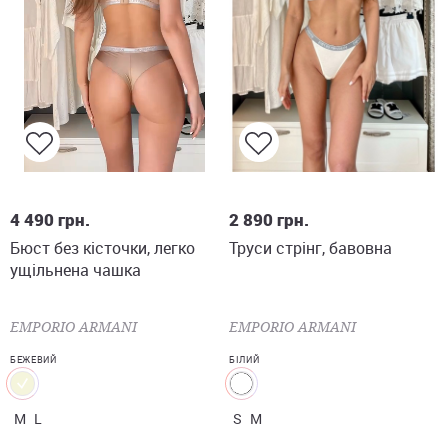
M
L
S
M
4 490
грн.
2 890
грн.
Бюст без кісточки, легко
Труси стрінг, бавовна
ущільнена чашка
EMPORIO ARMANI
EMPORIO ARMANI
БЕЖЕВИЙ
БІЛИЙ
M
L
S
M