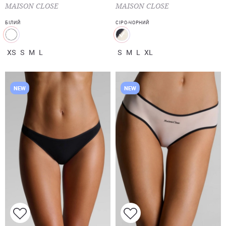
MAISON CLOSE
MAISON CLOSE
БІЛИЙ
СІРО-ЧОРНИЙ
XS
S
M
L
S
M
L
XL
NEW
NEW