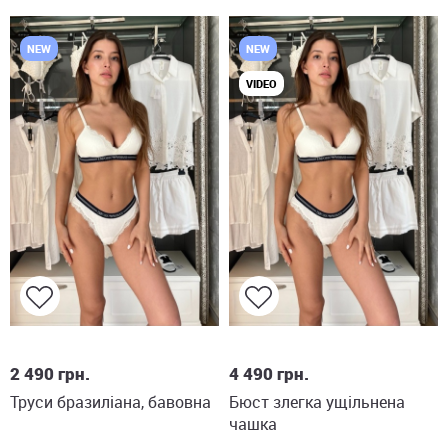
NEW
NEW
VIDEO
S
M
L
S
M
L
2 490
грн.
4 490
грн.
Труси бразиліана, бавовна
Бюст злегка ущільнена
чашка