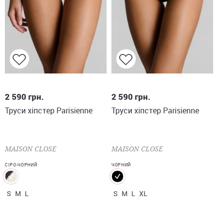
S
M
L
S
M
L
XL
2 590
грн.
2 590
грн.
Труси хіпстер Parisienne
Труси хіпстер Parisienne
MAISON CLOSE
MAISON CLOSE
СІРО-ЧОРНИЙ
ЧОРНИЙ
S
M
L
S
M
L
XL