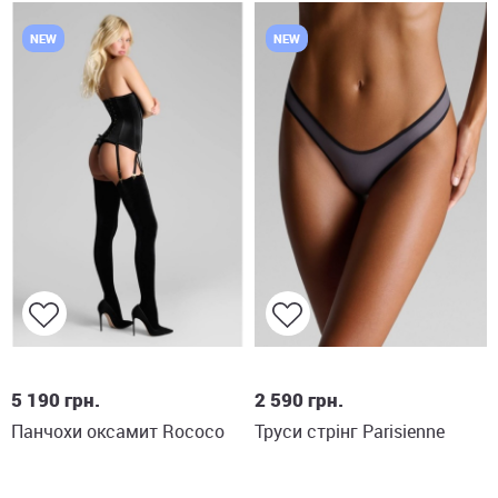
NEW
NEW
S
M
L
XS
S
M
L
XL
5 190
грн.
2 590
грн.
Панчохи оксамит Rococo
Труси стрінг Parisienne