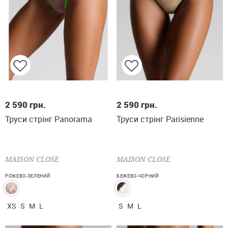
XS
S
M
L
S
M
L
2 590
грн.
2 590
грн.
Труси стрінг Panorama
Труси стрінг Parisienne
MAISON CLOSE
MAISON CLOSE
РОЖЕВО-ЗЕЛЕНИЙ
БЕЖЕВО-ЧОРНИЙ
XS
S
M
L
S
M
L