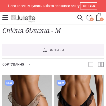
Нова колекція купальників та пляжного одягу
LULI FAMA
0
0
Спідня білизна - M
ФІЛЬТРИ
СОРТУВАННЯ
NEW
NEW