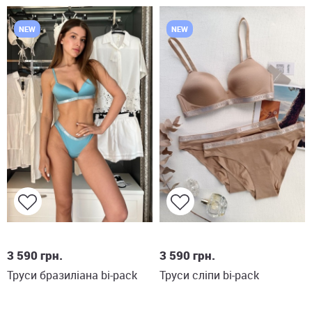
NEW
NEW
S
M
L
S
M
L
3 590
грн.
3 590
грн.
Труси бразиліана bi-pack
Труси сліпи bi-pack