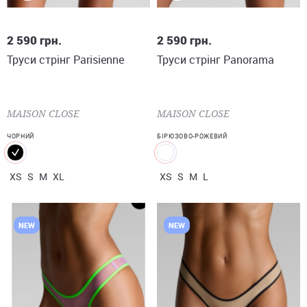
XS
S
M
XL
XS
S
M
L
2 590
грн.
2 590
грн.
Труси стрінг Parisienne
Труси стрінг Panorama
MAISON CLOSE
MAISON CLOSE
ЧОРНИЙ
БІРЮЗОВО-РОЖЕВИЙ
XS
S
M
XL
XS
S
M
L
NEW
NEW