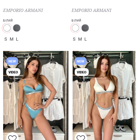
EMPORIO ARMANI
EMPORIO ARMANI
БІЛИЙ
БІЛИЙ
S
M
L
S
M
L
NEW
NEW
VIDEO
VIDEO