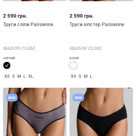
XS
S
M
L
XL
XS
S
M
L
2 590
грн.
2 590
грн.
Труси сліпи Parisienne
Труси хіпстер Parisienne
MAISON CLOSE
MAISON CLOSE
ЧОРНИЙ
БІЛИЙ
XS
S
M
L
XL
XS
S
M
L
NEW
NEW