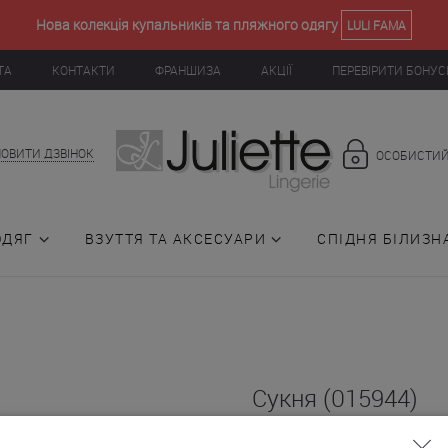
Нова колекція купальників та пляжного одягу
LULI FAMA
ТА
КОНТАКТИ
ФРАНШИЗА
АКЦІЇ
ПЕРЕВІРИТИ БОНУС
ОВИТИ ДЗВІНОК
ОСОБИСТИЙ
ОДЯГ
ВЗУТТЯ ТА АКСЕСУАРИ
СПІДНЯ БІЛИЗН
Сукня (015944)