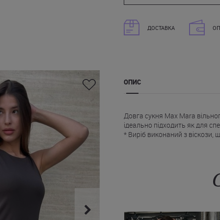
ДОСТАВКА
ОП
ОПИС
Довга сукня Max Mara вільног
ідеально підходить як для спек
* Виріб виконаний з віскози, щ
* Сукня-майка Макс Мара з кр
* Лаконічне виконання дозво
адаптуючи її під різні образи.
* Є бічні врізні кишені.
Купити коричневу або чорну 
магазині Juliette з доставкою