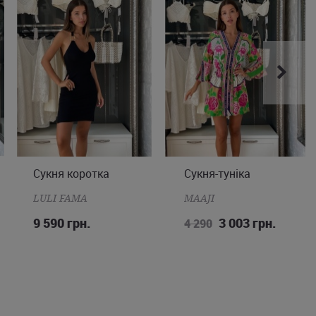
Сукня коротка
Сукня-туніка
XS
S
M
L
S
M
L
LULI FAMA
MAAJI
9 590 грн.
3 003 грн.
4 290