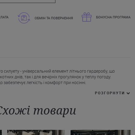
ЛАТА
БОНУСНА ПРОГРАМА
ОБМІН ТА ПОВЕРНЕННЯ
о силуету - універсальний елемент літнього гардеробу, що
отних днів, так і для вечірніх прогулянок у теплу погоду.
о забезпечує легкість і комфорт при носінні.
углим вирізом горловини, без рукавів.
РОЗГОРНУТИ
ляє поєднувати модель з різними стилями та аксесуарами,
Схожі товари
максі-сукню Max Mara можна у мультибрендовому інтернет-
 у Львів чи Бровари, а також будь-яке інше місто України.