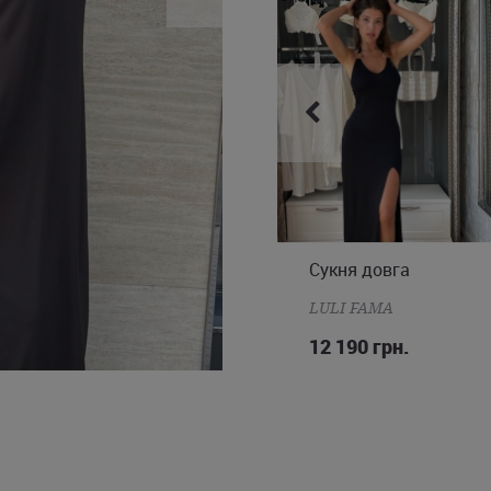
Сукня довга
Сукня довга
XS
S
M
L
M
L
LULI FAMA
LULI FAMA
16 890 грн.
12 190 грн.