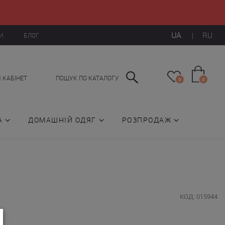
UA
|
RU
И
БЛОГ
 КАБІНЕТ
ПОШУК ПО КАТАЛОГУ
0
0
А
ДОМАШНІЙ ОДЯГ
РОЗПРОДАЖ
КОД: 015944