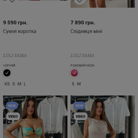
XS
S
M
L
S
M
9 590
грн.
7 890
грн.
Сукня коротка
Спідниця міні
LULI FAMA
LULI FAMA
ЧОРНИЙ
РОЖЕВИЙ/НЕОН
XS
S
M
L
S
M
NEW
NEW
VIDEO
VIDEO