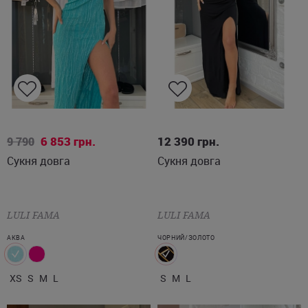
XS
S
M
L
S
M
L
6 853
грн.
12 390
грн.
9 790
Сукня довга
Сукня довга
LULI FAMA
LULI FAMA
АКВА
ЧОРНИЙ/ЗОЛОТО
XS
S
M
L
S
M
L