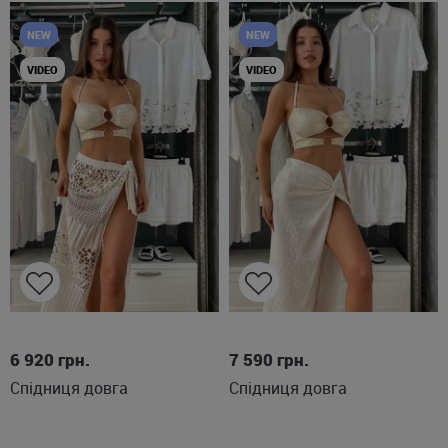
NEW
NEW
VIDEO
VIDEO
XS/S
S
M
6 920
грн.
7 590
грн.
Спідниця довга
Спідниця довга