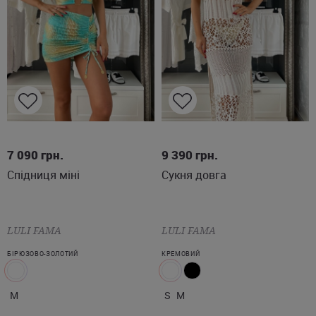
M
S
M
7 090
грн.
9 390
грн.
Спідниця міні
Сукня довга
LULI FAMA
LULI FAMA
БІРЮЗОВО-ЗОЛОТИЙ
КРЕМОВИЙ
M
S
M