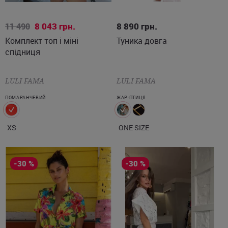
XS
ONE SIZE
8 043
грн.
8 890
грн.
11 490
Комплект топ і міні
Туника довга
спідниця
LULI FAMA
LULI FAMA
ПОМАРАНЧЕВИЙ
ЖАР-ПТИЦЯ
XS
ONE SIZE
-30 %
-30 %