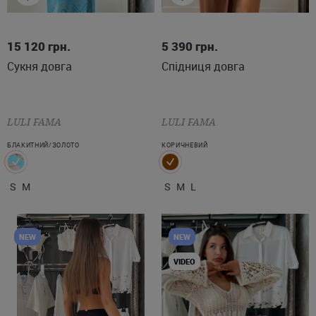
S
M
S
M
L
15 120
грн.
5 390
грн.
Сукня довга
Спідниця довга
LULI FAMA
LULI FAMA
БЛАКИТНИЙ/ЗОЛОТО
КОРИЧНЕВИЙ
S
M
S
M
L
NEW
NEW
VIDEO