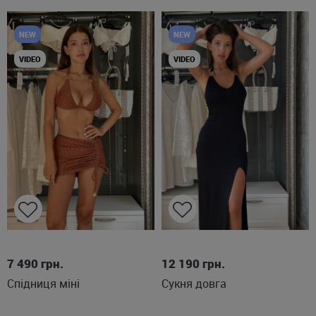
NEW
NEW
VIDEO
VIDEO
S
M
XS
M
L
7 490
грн.
12 190
грн.
Спідниця міні
Сукня довга