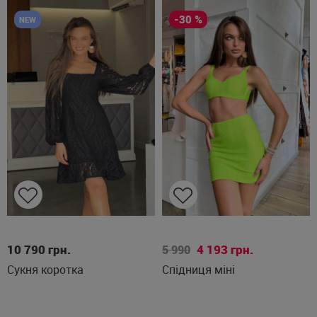
-30 %
NEW
S
M
L
M
10 790
грн.
4 193
грн.
5 990
Сукня коротка
Спідниця міні