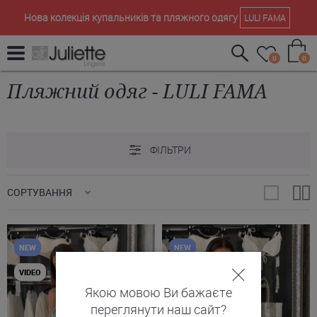
Нова колекція купальників та пляжного одягу
LULI FAMA
0
0
Пляжний одяг - LULI FAMA
ФІЛЬТРИ
СОРТУВАННЯ
NEW
NEW
VIDEO
VIDEO
Якою мовою Ви бажаєте
переглянути наш сайт?