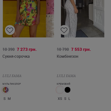
S
M
XS
S
L
7 273
грн.
7 553
грн.
10 390
10 790
Сукня-сорочка
Комбінезон
LULI FAMA
LULI FAMA
МУЛЬТИКОЛОР
КРЕМОВИЙ
S
M
XS
S
L