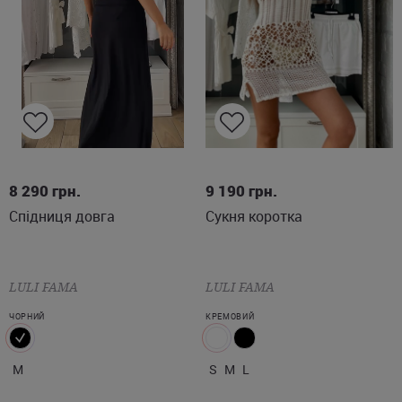
M
S
M
L
8 290
грн.
9 190
грн.
Спідниця довга
Сукня коротка
LULI FAMA
LULI FAMA
ЧОРНИЙ
КРЕМОВИЙ
M
S
M
L