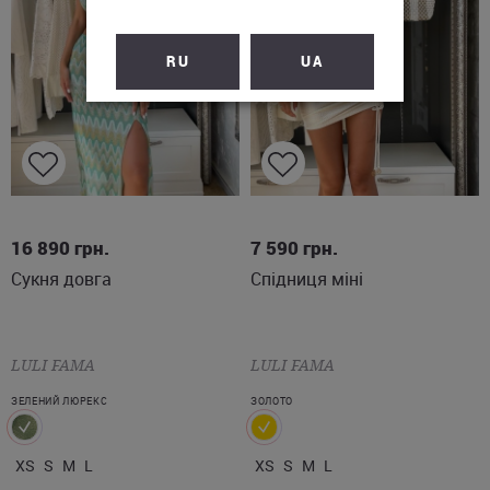
RU
UA
XS
S
M
L
XS
S
M
L
16 890
грн.
7 590
грн.
Сукня довга
Спідниця міні
LULI FAMA
LULI FAMA
ЗЕЛЕНИЙ ЛЮРЕКС
ЗОЛОТО
XS
S
M
L
XS
S
M
L