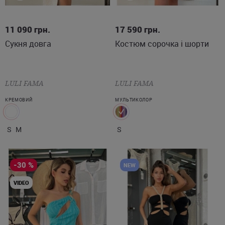
S
M
S
11 090
грн.
17 590
грн.
Сукня довга
Костюм сорочка і шорти
LULI FAMA
LULI FAMA
КРЕМОВИЙ
МУЛЬТИКОЛОР
S
M
S
-30 %
NEW
VIDEO