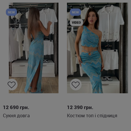
NEW
NEW
VIDEO
S
M
XS
S
M
L
12 690
грн.
12 390
грн.
Сукня довга
Костюм топ і спідниця