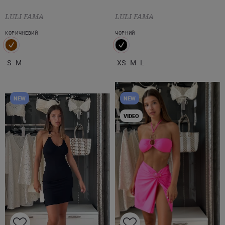
LULI FAMA
LULI FAMA
КОРИЧНЕВИЙ
ЧОРНИЙ
S
M
XS
M
L
NEW
NEW
VIDEO