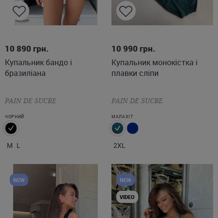
M
L
2XL
10 890
грн.
10 990
грн.
Купальник бандо і
Купальник монокістка і
бразиліана
плавки сліпи
PAIN DE SUCRE
PAIN DE SUCRE
ЧОРНИЙ
МАЛАХІТ
M
L
2XL
NEW
NEW
VIDEO