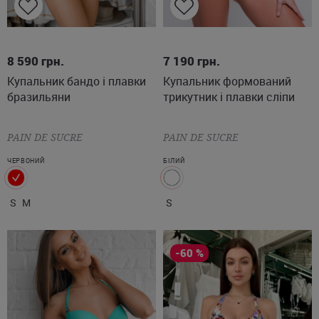
S
M
S
8 590
грн.
7 190
грн.
Купальник бандо і плавки
Купальник формований
бразильяни
трикутник і плавки сліпи
PAIN DE SUCRE
PAIN DE SUCRE
ЧЕРВОНИЙ
БІЛИЙ
S
M
S
-60 %