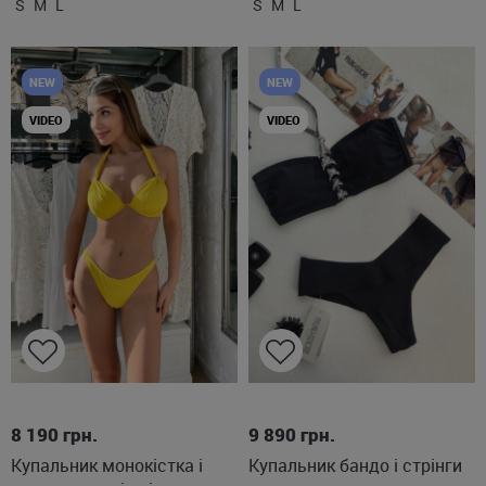
S
M
L
S
M
L
NEW
NEW
VIDEO
VIDEO
M
S
M
8 190
грн.
9 890
грн.
Купальник монокістка і
Купальник бандо і стрінги