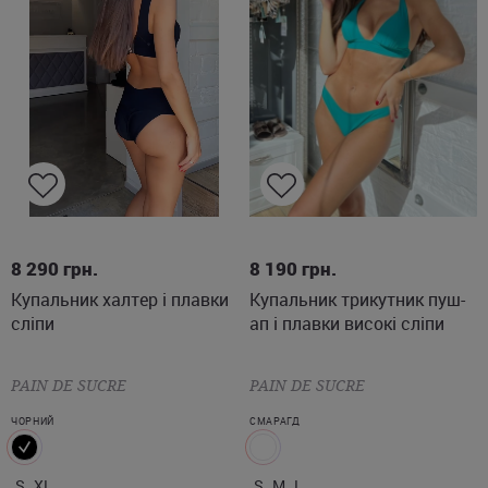
S
XL
S
M
L
8 290
грн.
8 190
грн.
Купальник халтер і плавки
Купальник трикутник пуш-
сліпи
ап і плавки високі сліпи
PAIN DE SUCRE
PAIN DE SUCRE
ЧОРНИЙ
СМАРАГД
S
XL
S
M
L