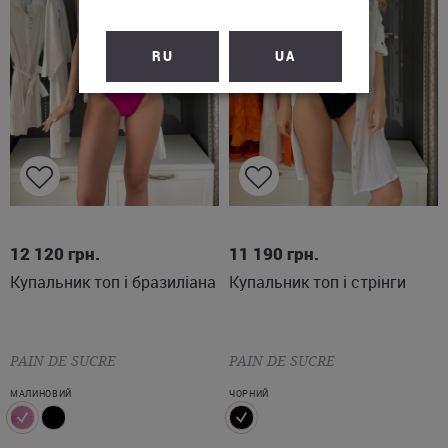
RU
UA
S
M
L
S
M
L
12 120
грн.
11 190
грн.
Купальник топ і бразиліана
Купальник топ і стрінги
PAIN DE SUCRE
PAIN DE SUCRE
МАЛИНОВИЙ
ЧОРНИЙ