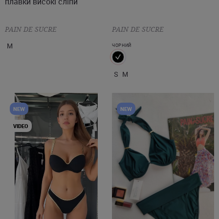
плавки високі сліпи
PAIN DE SUCRE
PAIN DE SUCRE
M
ЧОРНИЙ
S
M
NEW
NEW
VIDEO