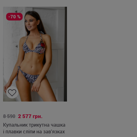
-70 %
S
M
2 577
грн.
8 590
Купальник трикутна чашка
і плавки сліпи на зав'язках