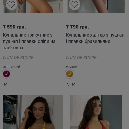
M
S
M
7 590
грн.
7 790
грн.
Купальник трикутник з
Купальник халтер з пуш-ап
пуш-ап і плавки сліпи на
і плавки бразильяни
зав'язках
PAIN DE SUCRE
PAIN DE SUCRE
ПУРПУРНИЙ
МІМОЗА
M
S
M