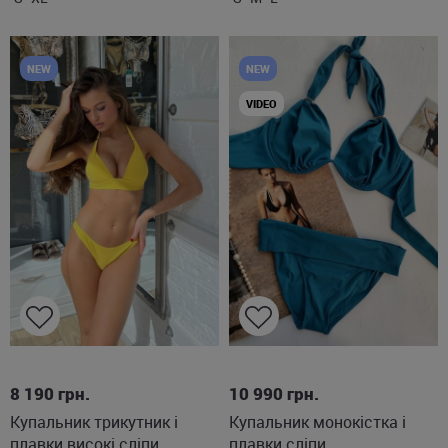
NEW
NEW
VIDEO
S
M
2XL
8 190
грн.
10 990
грн.
Купальник трикутник і
Купальник монокістка і
плавки високі сліпи
плавки сліпи