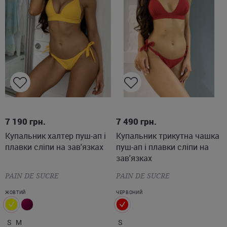
S
M
S
7 190
грн.
7 490
грн.
Купальник халтер пуш-ап і
Купальник трикутна чашка
плавки сліпи на зав'язках
пуш-ап і плавки сліпи на
зав'язках
PAIN DE SUCRE
PAIN DE SUCRE
ЖОВТИЙ
ЧЕРВОНИЙ
S
M
S