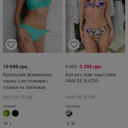
M
L
S
M
10 690
грн.
3 396
грн.
8 490
Купальник формована
Куп роз трик чаш/сліпи
чашка з кісточками і
PAIN DE SUCRE-
плавки на зав'язках
PAIN DE SUCRE
PAIN DE SUCRE
ЗЕЛЕНИЙ
АКВАРЕЛЬ
M
L
S
M