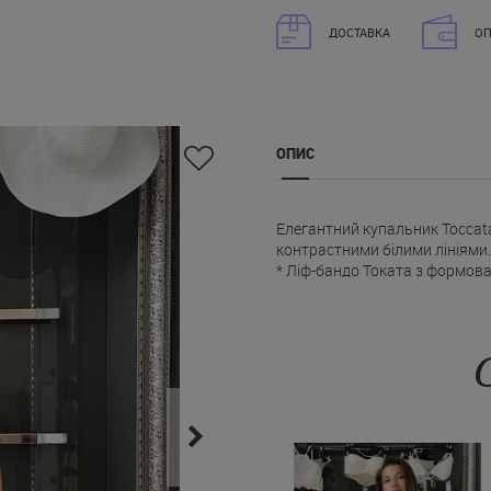
ДОСТАВКА
ОП
ОПИС
Елегантний купальник Toccata
контрастними білими лініями.
* Ліф-бандо Токата з формова
комфортну посадку, підкреслю
* Декоративна блискавка із з
забезпечує зручність при надя
* Широкі бретелі (не відстіб
купальнику.
* Ззаду банд фіксується за д
* Плавки класичної форми з 
та забезпечують комфорт у ру
Ця модель стане відмінним ви
чорний купальник Toccata з до