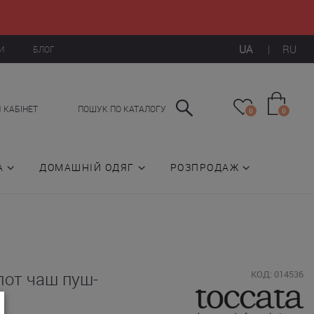
UA
|
RU
И
БЛОГ
 КАБІНЕТ
ПОШУК ПО КАТАЛОГУ
0
0
А
ДОМАШНІЙ ОДЯГ
РОЗПРОДАЖ
лот чаш пуш-
КОД: 014536