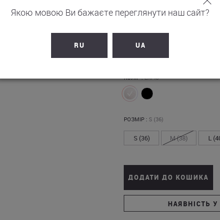
Якою мовою Ви бажаєте переглянути наш сайт?
6 890
грн.
RU
UA
+
689
бонусів на рахунок
КОЛІР :
ЕКРЮ
РОЗМІР :
S (36)
S (36)
M (38)
L (4
ДОДАТИ ДО КОШИКА
НАЯВНІСТЬ У