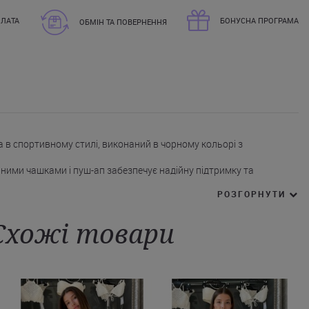
ЛАТА
БОНУСНА ПРОГРАМА
ОБМІН ТА ПОВЕРНЕННЯ
 в спортивному стилі, виконаний в чорному кольорі з
ними чашками і пуш-ап забезпечує надійну підтримку та
ючи природні лінії фігури.
РОЗГОРНУТИ
олотистим кільцем у центрі ліфа додає стильний акцент і
ганні.
аються) виконані з білою окантовкою, що надає модному вигляду
Схожі товари
опомогою застібки-пряжки.
білою смугою на еластичному поясі створюють гармонійний образ
сі.
бором для активного відпочинку або відпочинку на пляжі. Купити
ставкою у Київ, Харків, Дніпро та інші міста України можете на