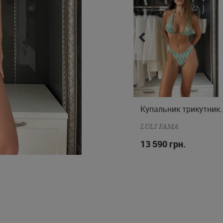
сайті нашого інтернет-магазин
Купальник трикутник і бразиліана
Купальник трикутни
M
XS
S
M
L
LULI FAMA
LULI FAMA
13 490 грн.
13 590 грн.