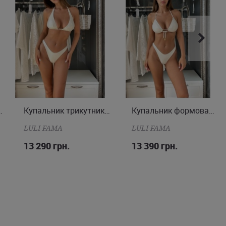
у всього в пару кліків.
к і бразиліана
Купальник трикутник і бразиліана
Купальник формована чашка і бразиліана
XS
S
M
S
M
LULI FAMA
LULI FAMA
13 290 грн.
13 390 грн.