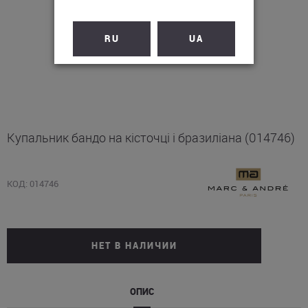
RU
UA
Купальник бандо на кісточці і бразиліана (014746)
КОД: 014746
НЕТ В НАЛИЧИИ
ОПИС