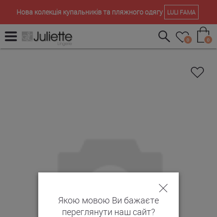
Нова колекція купальників та пляжного одягу
LULI FAMA
0
0
Якою мовою Ви бажаєте
переглянути наш сайт?