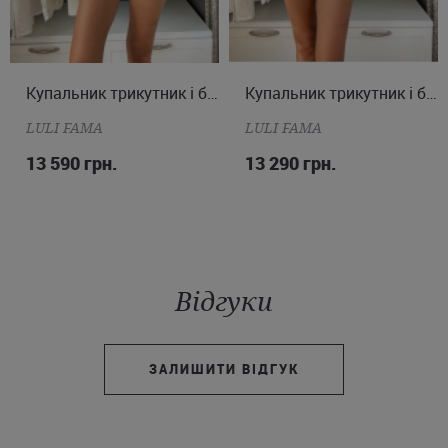
XS
S
M
L
Купальник трикутник і бразиліана
XS
S
M
Купальник трикутник і бразиліана
LULI FAMA
LULI FAMA
13 590 грн.
13 290 грн.
Відгуки
ЗАЛИШИТИ ВІДГУК