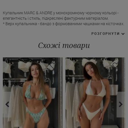
Купальник MARC & ANDRE у монохромному чорному кольорі -
елегантність і стиль, підкреслені фактурним матеріалом.
* Верх купальника - бандо з формованими чашками на кісточках.
* Декоративний виріз між чашками, прикрашений стильним
РОЗГОРНУТИ
аксесуаром, надає моделі родзинки.
* Знімні бретелі дозволяють адаптувати купальник під будь-які
Схожі товари
потреби.
* Застібка на спині забезпечує надійну фіксацію.
* Плавки Марк Андре у стилі бразиліана із середньою лінією талії
акцентують увагу на фігурі, а широкий декоративний пояс з
аксесуаром на передній панелі додає гламуру.
* Вертикальний шов на задній частині плавок та шильд з
логотипом бренду завершують образ.
Купуйте чорний роздільний купальник MARC & ANDRE та
насолоджуйтесь комфортом на відпочинку! Ми допоможемо вам
оформити доставку у Кам'янець-Подільський або Хмельницький,
а також будь-яке інше місто України.