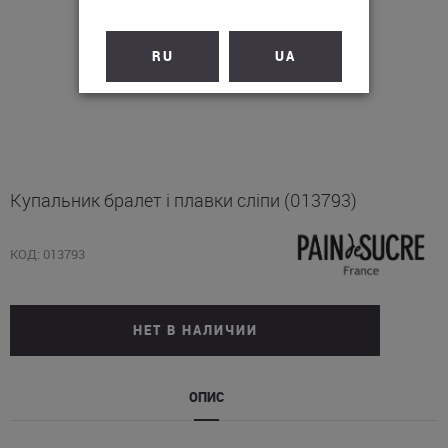
RU
UA
Купальник бралет і плавки сліпи (013793)
КОД: 013793
НЕТ В НАЛИЧИИ
ОПИС