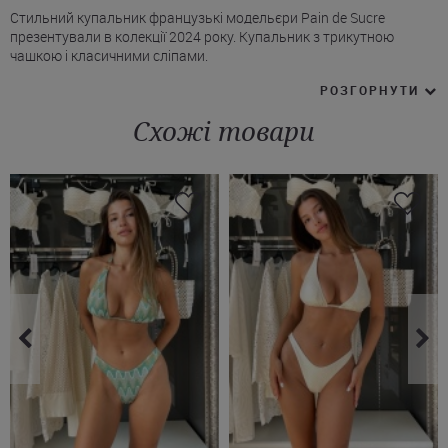
Стильний купальник французькі модельєри Pain de Sucre
презентували в колекції 2024 року. Купальник з трикутною
чашкою і класичними сліпами.
* Бюстгальтер має глибокий V-подібний виріз.
РОЗГОРНУТИ
* Чашки купальника бралет без вкладишів.
* Тканина купальника Пейн де Сюкр текстурована.
Схожі товари
* Широкі бретелі незнімні, широка резинка під грудьми.
* Ліф і бретелі по краях декоровані золотистою окантовкою з
люрексу.
* Ззаду застібка-пряжка золотистого кольору.
* Плавки мають закриту форму (сліпи), по лінії талії і стегон
декоровані люрексною золотистою окантовкою.
Щоб виглядати стримано і при цьому ефектно, оберіть темно-
синій купальник Pain de Sucre! Вам сподобається трикутний крій і
широка стрічка під грудьми, що забезпечує відмінну підтримку.
Купити роздільний купальник Пейн де Сюкр Ви можете з
доставкою у Житомир або Дніпро, будь-яке інше місто України.