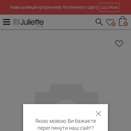
Нова колекція купальників та пляжного одягу
LULI FAMA
0
0
Якою мовою Ви бажаєте
переглянути наш сайт?