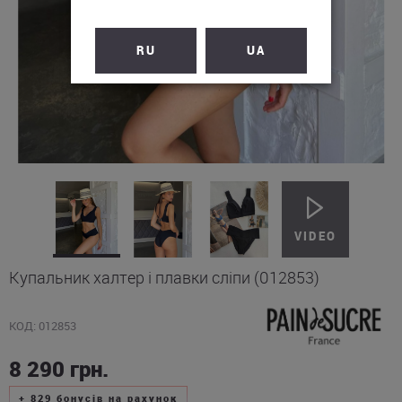
RU
UA
Купальник халтер і плавки сліпи (012853)
КОД: 012853
8 290
грн.
+
829
бонусів на рахунок