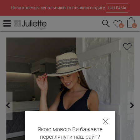
Нова колекція купальників та пляжного одягу
LULI FAMA
0
0
Якою мовою Ви бажаєте
переглянути наш сайт?