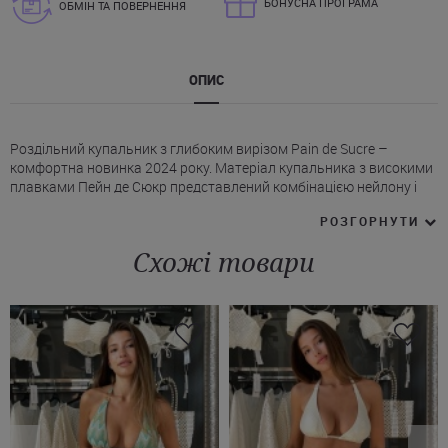
БОНУСНА ПРОГРАМА
ОБМІН ТА ПОВЕРНЕННЯ
ОПИС
Роздільний купальник з глибоким вирізом Pain de Sucre –
комфортна новинка 2024 року. Матеріал купальника з високими
плавками Пейн де Сюкр представлений комбінацією нейлону і
еластану.
РОЗГОРНУТИ
* Чашки бюстгальтера м'які, без вкладишів.
* Широкі бретелі не регулюються по довжині, добре фіксують
Схожі товари
груди.
* Додаткову фіксацію забезпечує еластична резинка під грудьми.
* Ззаду застібка з металу.
* Плавки високої посадки, класичної форми (сліпи). Додатковий
комфорт і фіксацію дає еластична резинка на поясі.
Купити чорний купальник Pain de Sucre Ви можете в Інтернет-
магазині Juliette з доставкою в Одесу, Херсон, Івано-Франківськ і
інші міста України.