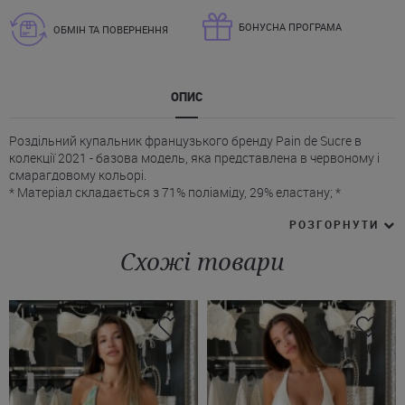
БОНУСНА ПРОГРАМА
ОБМІН ТА ПОВЕРНЕННЯ
ОПИС
Роздільний купальник французького бренду Pain de Sucre в
колекції 2021 - базова модель, яка представлена ​​в червоному і
смарагдовому кольорі.
* Матеріал складається з 71% поліаміду, 29% еластану; *
Трикутна поролонова філіжанка ліфа з пуш-ап підходить для
РОЗГОРНУТИ
бюста з повнотою А, В, С
* Чашечка знімна; * Бретели вільно регулюються по довжині за
Схожі товари
рахунок зав'язок, фіксуються на шиї та спині; * Плавки-бікіні Пеїн
де Сюкр з низькою посадкою на стегнах, регулюються з
урахуванням вашого розміру за допомогою зав'язок.
Купити червоний або темно-зелений купальник з трикутною
чашкою від Pain de Sucre Ви можете з швидкою доставкою в
будь-яку точку України.