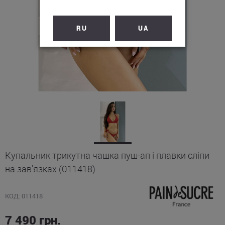
RU
UA
Купальник трикутна чашка пуш-ап і плавки сліпи
на зав'язках (011418)
КОД: 011418
7 490
грн.