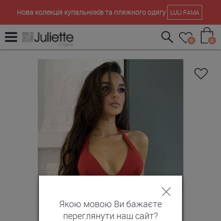
Нова колекція купальників та пляжного одягу
LULI FAMA
0
0
Якою мовою Ви бажаєте
переглянути наш сайт?