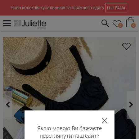
Нова колекція купальників та пляжного одягу
LULI FAMA
0
0
Якою мовою Ви бажаєте
переглянути наш сайт?