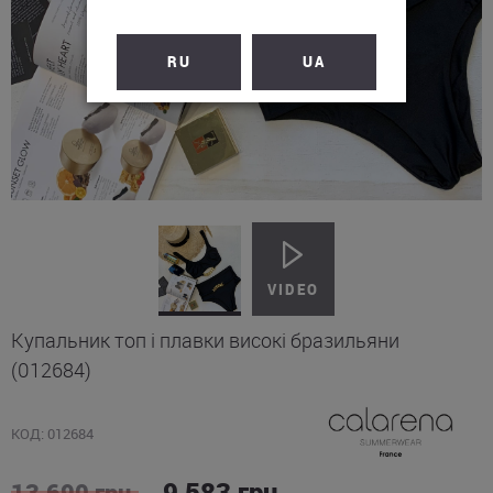
RU
UA
Купальник топ і плавки високі бразильяни
(012684)
КОД: 012684
9 583
грн.
13,690
грн.