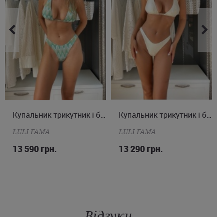
XS
S
M
L
Купальник трикутник і бразиліана
XS
S
M
Купальник трикутник і бразиліана
LULI FAMA
LULI FAMA
13 590 грн.
13 290 грн.
Відгуки