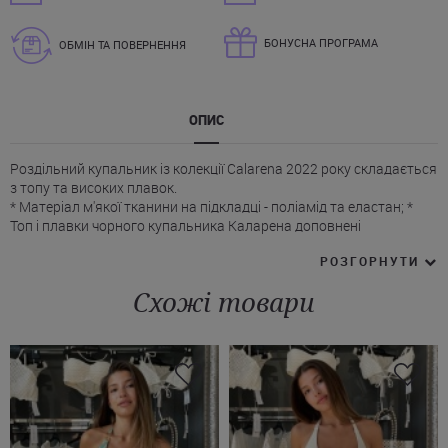
БОНУСНА ПРОГРАМА
ОБМІН ТА ПОВЕРНЕННЯ
ОПИС
Роздільний купальник із колекції Calarena 2022 року складається
з топу та високих плавок.
* Матеріал м'якої тканини на підкладці - поліамід та еластан; *
Топ і плавки чорного купальника Каларена доповнені
золотистим декором - ланцюжком; * Топ з м'якою чашкою; * Ліф
РОЗГОРНУТИ
одягається через голову; * Бретели литі, не регульовані по
довжині; * Плавки з високою посадкою на талії повністю
Схожі товари
закривають нижню частину живота; * Ззаду форма плавок -
бразилії. Придбати чорний роздільний купальник Calarena з
високими плавками Ви можете із швидкою доставкою до Сум чи
Дніпра, а також будь-яке інше місто України.