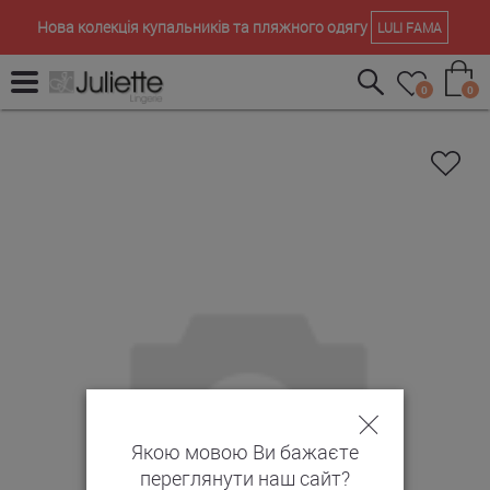
Нова колекція купальників та пляжного одягу
LULI FAMA
0
0
Якою мовою Ви бажаєте
переглянути наш сайт?