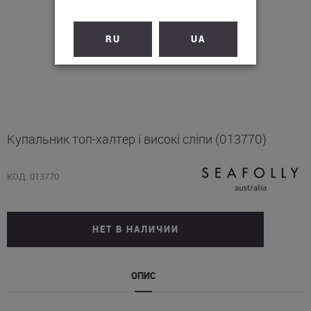
RU
UA
Купальник топ-халтер і високі сліпи (013770)
КОД: 013770
НЕТ В НАЛИЧИИ
ОПИС