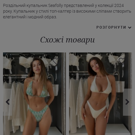
Роздільний купальник Seafolly представлений у колекції 2024
року. Купальник у стилі топ-халтер із високими сліпами створить
елегантний і модний образ.
* У складі швидковисихаючі і пропускаючі повітря матеріали -
РОЗГОРНУТИ
нейлон і еластан.
* Топ-халтер Сіфолі має бретелі, які відстібаються ззаду, тим
Схожі товари
самим їх можна перехрещувати на спинці, забезпечуючи
додаткову підтримку.
* Чашки топа з поролоновими вставками, на кісточках.
* Ліф-топ фіксується за допомогою застібки на спині.
* Плавки класичної форми сліп із високою посадкою, широкі
боковини.
Такий купальник зазвичай створює візуальний ефект
подовження ніг і надає образу нотки ретро-стилю. Купити
купальник Seafolly у неймовірно ніжному і вишуканому
морському кольорі Ви можете з доставкою у Харків, Київ, Одесу,
Львів і будь-яке інше місто України.