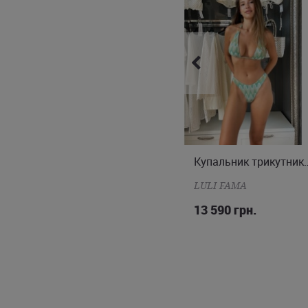
Купити чорний купальник Pain
інші міста України.
Купальник трикутник і бразиліана
Купальник трикутни
M
XS
S
M
L
LULI FAMA
LULI FAMA
13 490 грн.
13 590 грн.