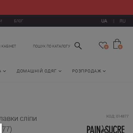
UA
|
RU
И
БЛОГ
 КАБІНЕТ
ПОШУК ПО КАТАЛОГУ
0
0
А
ДОМАШНІЙ ОДЯГ
РОЗПРОДАЖ
лавки сліпи
КОД: 014877
877)