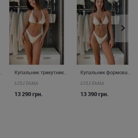
 de Sucre у нас можна з доставкою в Київ або Львів, а також в
к і бразиліана
Купальник трикутник і бразиліана
Купальник формована чашка і бразиліана
XS
S
M
S
M
LULI FAMA
LULI FAMA
13 290 грн.
13 390 грн.