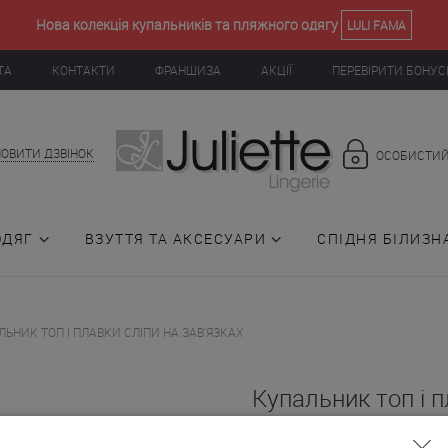
Нова колекція купальників та пляжного одягу
LULI FAMA
ТА
КОНТАКТИ
ФРАНШИЗА
АКЦІЇ
ПЕРЕВІРИТИ БОНУС
ОВИТИ ДЗВІНОК
ОСОБИСТИЙ
ОДЯГ
ВЗУТТЯ ТА АКСЕСУАРИ
СПІДНЯ БІЛИЗН
ЬНИК ТОП І ПЛАВКИ СЛІПИ НА ЗАВ'ЯЗКАХ
Купальник топ і п
на зав'язках (014