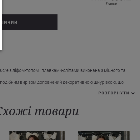
АЛИЧИИ
Sucre з ліфом-топом і плавками-сліпами виконана з міцного та
V-подібним вирізом доповнений декоративною шнурівкою, що
декольте.
РОЗГОРНУТИ
к забезпечує надійну підтримку і комфорт.
абезпечує надійну фіксацію.
творює ефект підтримки та візуального ліфтингу, а перехресні
Схожі товари
кцент.
ньої посадки на регульованих зав'язках з обох боків адаптуються
 лінії стегон.
онаний із високоякісного еластичного матеріалу з високою