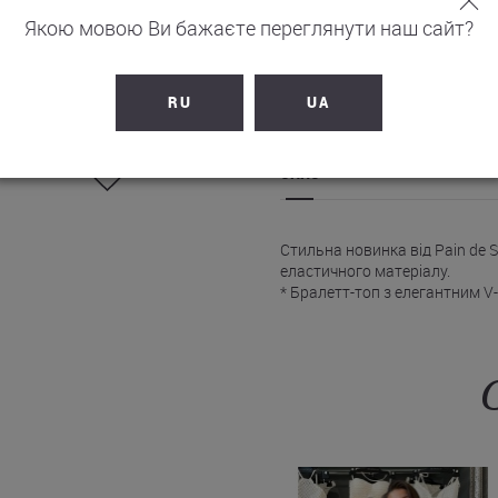
Якою мовою Ви бажаєте переглянути наш сайт?
НЕТ В Н
RU
UA
ОПИС
Стильна новинка від Pain de 
еластичного матеріалу.
* Бралетт-топ з елегантним 
гармонійно підкреслює лінію 
* Двошарова конструкція чашо
* Застібка-кліпса на спинці з
* Широкий пояс під грудьми с
стрічки додають вишуканий а
* Трусики Pain de Sucre серед
до фігури, акцентуючи увагу на
* Купальник Пейн де Сюкр вик
формостійкістю.