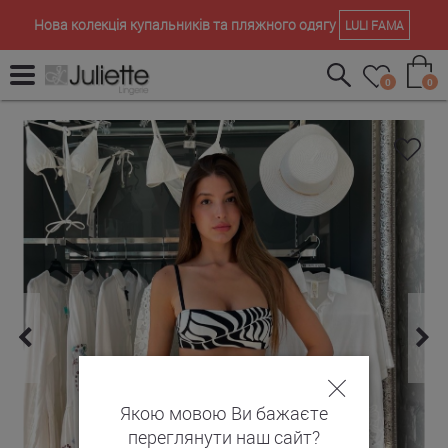
Нова колекція купальників та пляжного одягу
LULI FAMA
0
0
Якою мовою Ви бажаєте
переглянути наш сайт?