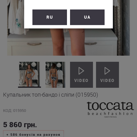
RU
UA
Купальник топ-бандо і сліпи (015950)
КОД: 015950
5 860
грн.
+
586
бонусів на рахунок