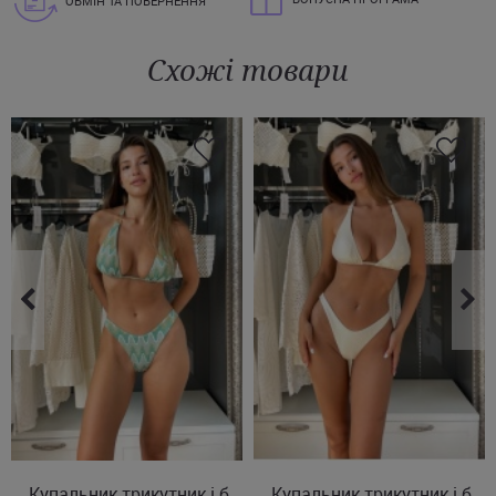
ОБМІН ТА ПОВЕРНЕННЯ
Схожі товари
XS
S
M
L
Купальник трикутник і бразиліана
XS
S
M
Купальник трикутник і бразиліана