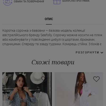
БОНУСНА ПРОГРАМА
ОБМІН ТА ПОВЕРНЕННЯ
ОПИС
Коротка сорочка з бавовни – базова модель колекції
австралійського бренду Seafolly. Сорочку можна носити на пляж
або комбінувати у повсякденні цибулі із шортами, брюками,
спідницями. Спереду та ззаду гудзики. Комірець стійка. З боків є
розрізи. Рукав 3/4 з відворотом, призбираний та зафіксований
РОЗГОРНУТИ
ремінцем.
Купити білу сорочку Сифолі на пляж під будь-який купальник, Ви
Схожі товари
можете з доставкою у Дніпро або Миколаїв, а також будь-яке
інше місто України.