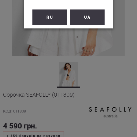
RU
UA
Сорочка SEAFOLLY (011809)
КОД: 011809
4 590
грн.
+
459
бонусів на рахунок