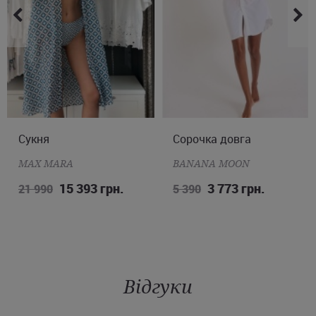
Сукня
M
L
XL
Сорочка довга
XL
MAX MARA
BANANA MOON
15 393 грн.
3 773 грн.
21 990
5 390
Відгуки