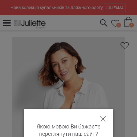
Нова колекція купальників та пляжного одягу
LULI FAMA
0
0
Якою мовою Ви бажаєте
переглянути наш сайт?