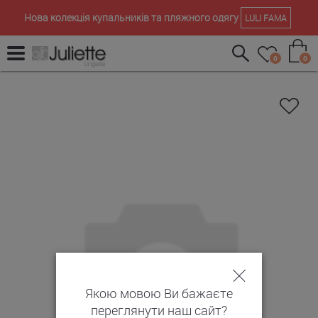
Нова колекція купальників та пляжного одягу
LULI FAMA
0
0
Якою мовою Ви бажаєте
переглянути наш сайт?