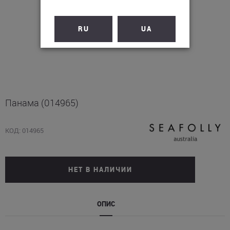
RU
UA
Панама (014965)
КОД: 014965
НЕТ В НАЛИЧИИ
ОПИС