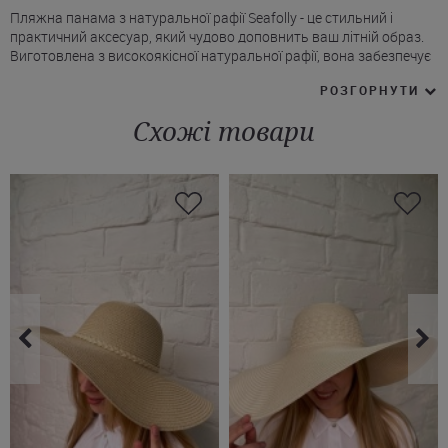
Пляжна панама з натуральної рафії Seafolly - це стильний і
практичний аксесуар, який чудово доповнить ваш літній образ.
Виготовлена з високоякісної натуральної рафії, вона забезпечує
чудову вентиляцію та захист від сонця навіть у найспекотніші
РОЗГОРНУТИ
дні.
* Модель має широкі поля.
Схожі товари
* На тулії є шильд з логотипом бренду.
* Капелюх Сіфолі компактно складається, що зручно у
подорожах.
* Натуральний відтінок рафії надає виробу універсальності -
панама чудово поєднується з купальником, легким сарафаном
або пляжним комбінезоном.
Купити бежеву або чорну панаму Seafolly ви можете на сайті
нашого інтернет-магазину з доставкою в Переяслав-
Хмельницький чи Харків, а також інші міста України.