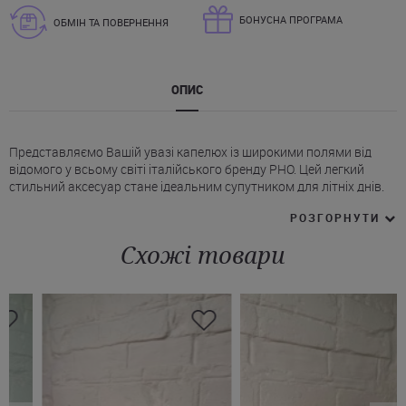
БОНУСНА ПРОГРАМА
ОБМІН ТА ПОВЕРНЕННЯ
ОПИС
Представляємо Вашій увазі капелюх із широкими полями від
відомого у всьому світі італійського бренду PHO. Цей легкий
стильний аксесуар стане ідеальним супутником для літніх днів.
* Капелюх РНО класичного дизайну.
РОЗГОРНУТИ
* Основний матеріал – натуральна соломка.
* Краї полів капелюха декоровані бахромою із соломки.
Схожі товари
* Тулля прикрашена плетеною стрічкою в яскравих, контрастних
тонах і бахромою по обидва краї від стрічки.
* Доступні кольори моделі – бежевий/помаранчевий і бежевий/
теракотовий.
Жіночий капелюх – не просто аксесуар, він стає невід'ємною
частиною образу. Купити солом'яний капелюх від PHO можна
лише в один клік на сайті Juliette. Ми можемо запропонувати
широкий асортимент якісних товарів, і пропонуємо зручну
доставку в будь-яке місто України.