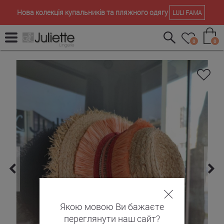
Нова колекція купальників та пляжного одягу
LULI FAMA
0
0
Якою мовою Ви бажаєте
переглянути наш сайт?