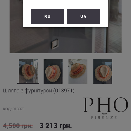
RU
UA
Шляпа з фурнітурой (013971)
КОД: 013971
3 213
грн.
4,590
грн.