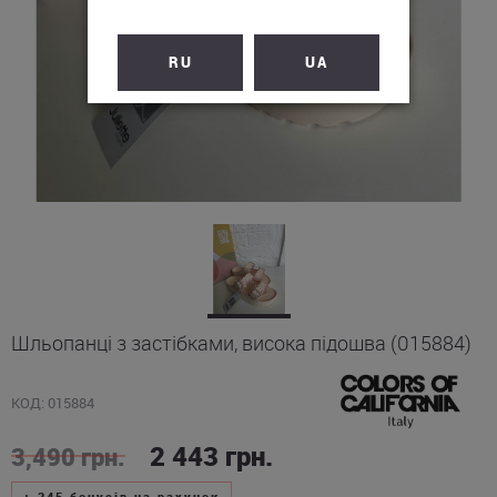
RU
UA
Шльопанці з застібками, висока підошва (015884)
КОД: 015884
2 443
грн.
3,490
грн.
+
245
бонусів на рахунок