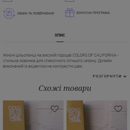
БОНУСНА ПРОГРАМА
ОБМІН ТА ПОВЕРНЕННЯ
ОПИС
Жіночі шльопанці на високій підошві COLORS OF CALIFORNIA -
стильна новинка для спекотного літнього сезону. Дизайн
виконаний із акцентом на контрастні шви.
* Конструкція продумана для повсякденного комфорту: подвійні
РОЗГОРНУТИ
ремінці з класичними пряжками дозволяють легко підлаштувати
посадку шльопанців COLORS OF CALIFORNIA під індивідуальний
Схожі товари
розмір стопи.
* Підошва виготовлена ​​з легкого піноматеріалу, завдяки чому
взуття амортизує під час ходьби та зберігає стійкість на різних
поверхнях.
Ця модель ідеально підійде для спекотних літніх днів, прогулянок
містом, відпочинку та поїздок - коли важливо поєднувати
комфорт, практичність і модний стиль. У нашому інтернет-
магазині ви можете купити шльопанці COLORS OF CALIFORNIA у