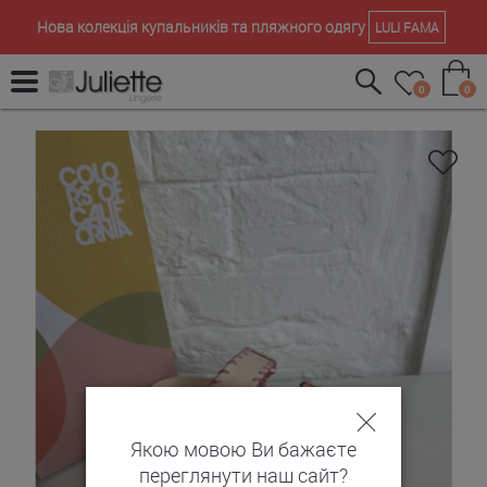
Нова колекція купальників та пляжного одягу
LULI FAMA
0
0
Якою мовою Ви бажаєте
переглянути наш сайт?