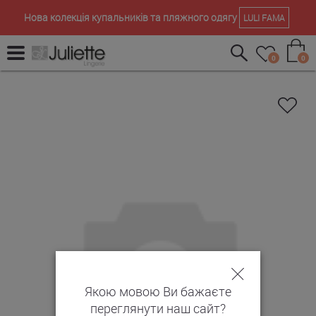
Нова колекція купальників та пляжного одягу
LULI FAMA
0
0
Якою мовою Ви бажаєте
переглянути наш сайт?