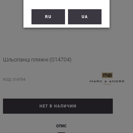
RU
UA
Шльопанці пляжні (014704)
КОД: 014704
НЕТ В НАЛИЧИИ
ОПИС