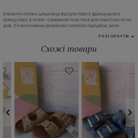
Елегантні пляжні шльопанці від культового французького
бренду Marc & Andre - справжній must-have для спекотних літніх
днів. З їх витонченим дизайном і плоскою підошвою, вони
гармонійно впишуться в будь-який стильний літній лук. Верх,
РОЗГОРНУТИ
виготовлений з розкішного тканого матеріалу з тваринним
принтом, що дозволяє чудово поєднувати модель і з сукнями, і з
Схожі товари
шортами. Особлива устілка з набитим логотипом Marc&Andre
забезпечує надійну фіксацію стопи завдяки закругленим краям.
Стильні оливкові сланці Марк Андре можна купити на нашому
сайті з доставкою по Україні.