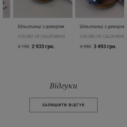
Шльопанці з декором
37
38
39
41
Шльопанці з декором
37
38
39
40
41
COLORS OF CALIFORNIA
COLORS OF CALIFORNIA
2 933 грн.
3 493 грн.
4 190
4 990
Відгуки
ЗАЛИШИТИ ВІДГУК