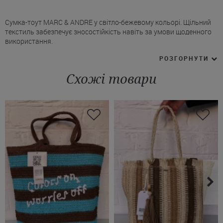
Сумка-тоут MARC & ANDRE у світло-бежевому кольорі. Щільний
текстиль забезпечує зносостійкість навіть за умови щоденного
використання.
* Виготовлена ​​з 90% поліпропілену, 10% поліуретану.
РОЗГОРНУТИ
* Пляжна сумка Марк Андре має одне велике відділення, яке
застібається на блискавку. * Чорні шкіряні ручки створюють
Схожі товари
виразний контраст.
* Акцентна шкіряна деталь з логотипом бренду додає виробу
статусності.
Завдяки універсальному дизайну модель органічно доповнює
гардероб і доречно виглядає як у повсякденних, так і елегантних
образах. На сайті Juliette можна купити бежево-чорну сумку
MARC&ANDRE з доставкою у Черкаси, Івано-Франківськ, Київ й
інші міста України.