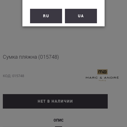
RU
UA
Сумка пляжна (015748)
КОД: 015748
НЕТ В НАЛИЧИИ
ОПИС