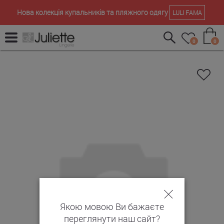
Нова колекція купальників та пляжного одягу
LULI FAMA
0
0
Якою мовою Ви бажаєте
переглянути наш сайт?