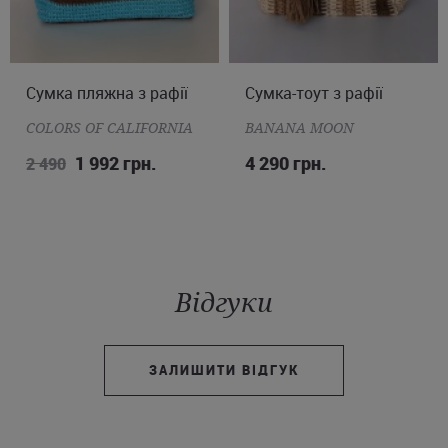
Сумка-тоут з рафії
ONE SIZE
Клатч
ONE SIZE
BANANA MOON
MAX MARA
4 290 грн.
5 453 грн.
7 790
Відгуки
ЗАЛИШИТИ ВІДГУК