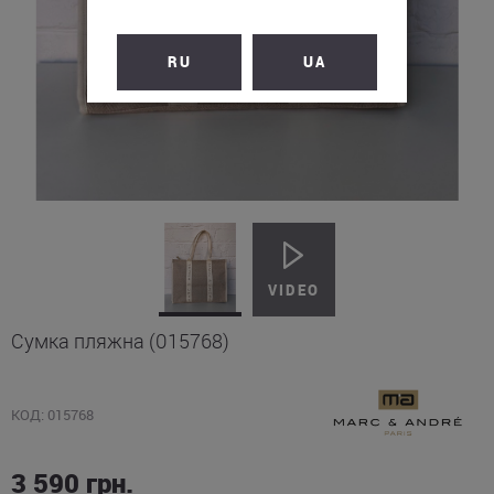
RU
UA
Сумка пляжна (015768)
КОД: 015768
3 590
грн.