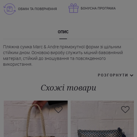
БОНУСНА ПРОГРАМА
ОБМІН ТА ПОВЕРНЕННЯ
ОПИС
Пляжна сумка Marc & Andre прямокутної форми зі щільним
стійким дном. Основою виробу служить міцний бавовняний
матеріал, стійкий до зношування та повсякденного
використання.
* Сумка Марк Андре має одне велике відділення, куди легко
РОЗГОРНУТИ
поміщаються пляжні речі, косметика, рушник й інші необхідні
речі.
Схожі товари
* Ручки середньої довжини з фірмовим логотипом MARC &
ANDRE підкреслюють відомий брендовий характер.
* Застібка на блискавці забезпечує збереження вмісту та
додаткову зручність у використанні.
Бежеву сумку Marc & Andre можна купити онлайн на Juliette з
доставкою по Україні.