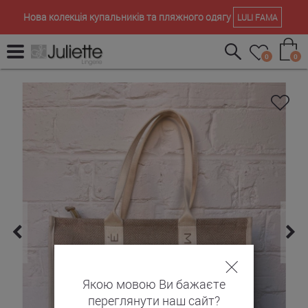
Нова колекція купальників та пляжного одягу
LULI FAMA
0
0
Якою мовою Ви бажаєте
переглянути наш сайт?