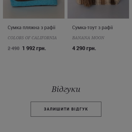
Сумка-тоут з рафії
ONE SIZE
Клатч
ONE SIZE
BANANA MOON
MAX MARA
4 290 грн.
5 453 грн.
7 790
Відгуки
ЗАЛИШИТИ ВІДГУК