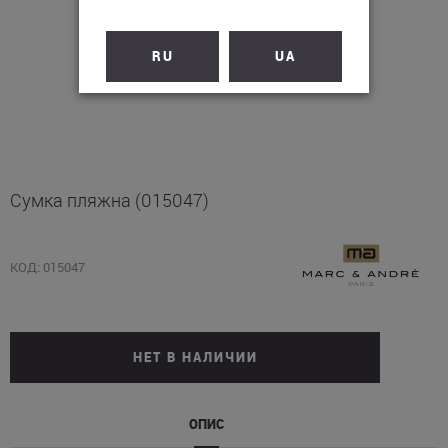
RU
UA
Сумка пляжна (015047)
КОД: 015047
НЕТ В НАЛИЧИИ
ОПИС