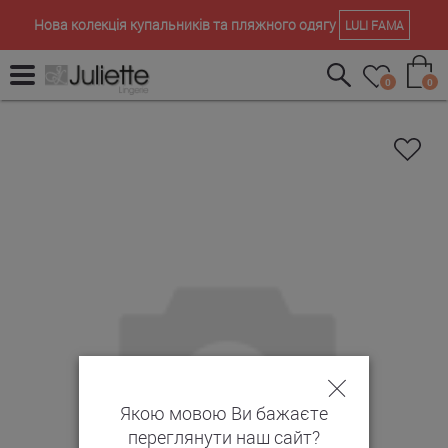
Нова колекція купальників та пляжного одягу
LULI FAMA
0
0
Якою мовою Ви бажаєте
переглянути наш сайт?