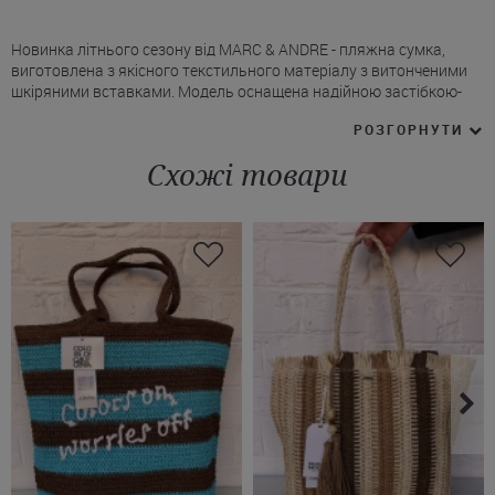
Новинка літнього сезону від MARC & ANDRE - пляжна сумка,
виготовлена ​​з якісного текстильного матеріалу з витонченими
шкіряними вставками. Модель оснащена надійною застібкою-
блискавкою.
РОЗГОРНУТИ
* Усередині передбачено просторе основне відділення, що
дозволяє розмістити всі необхідні речі.
Схожі товари
* На лицьовій стороні сумки розміщений металевий логотип
Marc & Andre, який підкреслює преміальність бренду.
* Для зручності носіння сумка обладнана двома короткими
шкіряними ручками для комфортного утримання в руці.
* Модель доповнена знімними ланцюжками, завдяки яким сумку
можна носити через плече. За бажання ланцюжки легко
від'єднуються.
На сайті нашого інтернет-магазину ви можете купити пляжну
сумку Марк Андре в чорно-білому кольорі з доставкою в Луцьк,
Київ, Херсон, Вінницю й інші міста України.