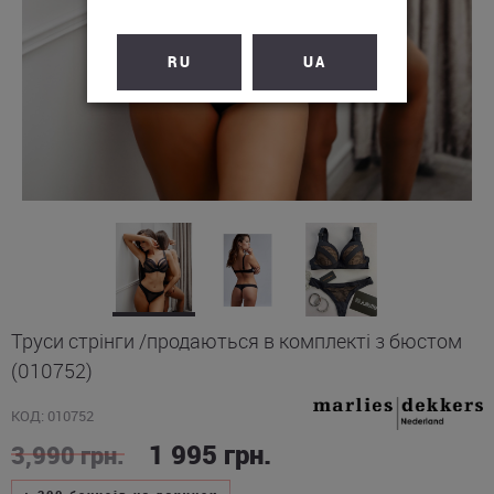
RU
UA
Труси стрінги /продаються в комплекті з бюстом
(010752)
КОД: 010752
1 995
грн.
3,990
грн.