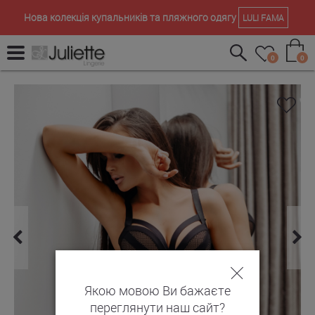
Нова колекція купальників та пляжного одягу
LULI FAMA
0
0
Якою мовою Ви бажаєте
переглянути наш сайт?