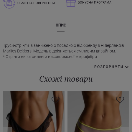
БОНУСНА ПРОГРАМА
ОБМІН ТА ПОВЕРНЕННЯ
ОПИС
Труси-стрінги із заниженою посадкою від бренду з Нідерландів
Marlies Dekkers. Модель відрізняється сміливим дизайном.
* Стрінги виготовлені з високоякісної мікрофібри.
* Передня панель з бежевою основою декорована чорною
РОЗГОРНУТИ
сіткою і смужками.
* Задня панель з гладкої мікрофібри.
Схожі товари
* Вертикальний шов трусиків Марліз Деккерс ззаду підкреслює
контури сідниць.
* Є бавовняна підкладка у зоні крокового шва.
Купити чорно-бежеві стрінги Marlies Dekkers в комплекті з
бюстом Ви можете лише за 1 клік на сайті Juliette. Ціна Вас
приємно здивує! Є доставка у Харків, Київ, Одесу, Львів і інші
міста України.