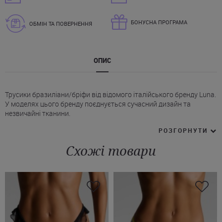
БОНУСНА ПРОГРАМА
ОБМІН ТА ПОВЕРНЕННЯ
ОПИС
Трусики бразиліани/бріфи від відомого італійського бренду Luna.
У моделях цього бренду поєднується сучасний дизайн та
незвичайні тканини.
* Закриті трусики Луна з мереживом, із заниженою лінією талії.
РОЗГОРНУТИ
* Наполовину прикривають сідниці, підкреслюють їхню форму.
* На поясі еластична тонка резинка.
Схожі товари
* Є бавовняна підкладка (у зоні крокового шва).
Дана модель дарує комфорт, легкість і робить Ваш образ
неперевершеним. Купити чорні мереживні труси brazil brief Luna
можете прямо зараз на сайті Juliette. Поспішайте придбати цю
модель у своєму розмірі за супер ціною! У нас Ви можете
оформити доставку у будь-яке місто України.