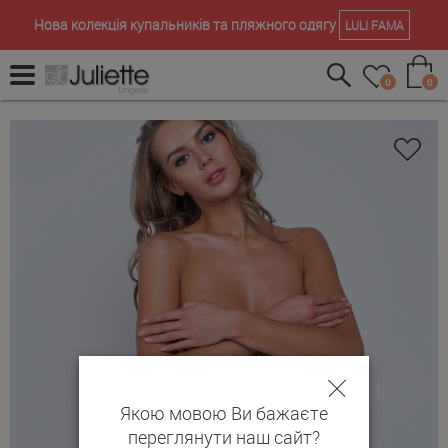
Нова колекція купальників та пляжного одягу
LULI FAMA
0
0
Якою мовою Ви бажаєте
переглянути наш сайт?