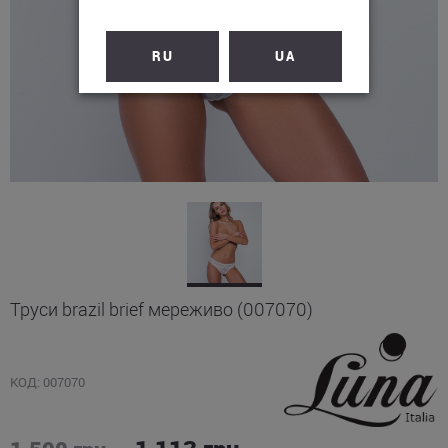
RU
UA
Труси brazil brief мереживо (007070)
КОД: 007070