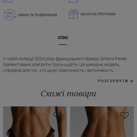
БОНУСНА ПРОГРАМА
ОБМІН ТА ПОВЕРНЕННЯ
ОПИС
У новій колекції 2024 року французького бренду Simone Perele
презентовано елегантні труси-шорти. Ця шикарна модель,
створена для тих, хто цінує практичність і витонченість.
* Висока посадка і широкі боковини роблять трусики-сліпи
РОЗГОРНУТИ
комфортними у повсякденному використанні.
* Передня панель трусів Сімон Перель вишукано поєднує різні
Схожі товари
матеріали – гладка мікрофібра гармонійно контрастує з
мереживом із квітковою вишивкою.
* Задня панель повністю мереживна.
* Бічні частини трусиків виконані з вишуканого мереживного
тюлю.
* Еластичний пояс, підкладка (у зоні крокового шва) з
натуральної бавовни.
Для тих, хто віддає перевагу класичним і заспокійливим тонам,