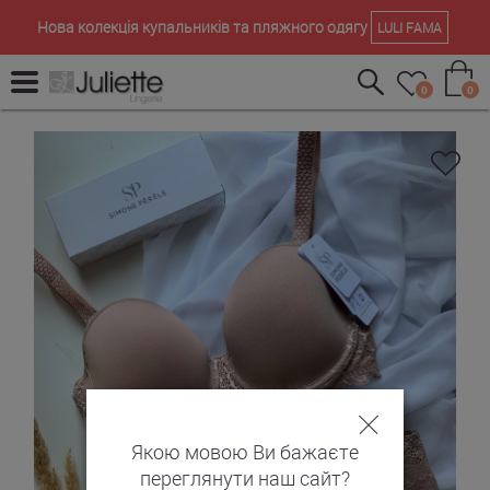
Нова колекція купальників та пляжного одягу
LULI FAMA
0
0
Якою мовою Ви бажаєте
переглянути наш сайт?