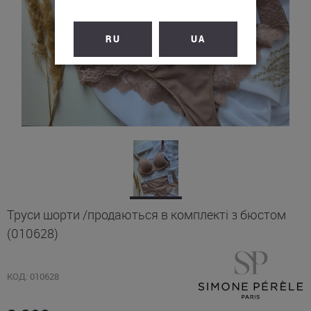
RU
UA
Труси шорти /продаються в комплекті з бюстом
(010628)
КОД: 010628