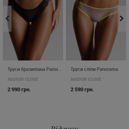
доступні варіанти в кольорі бежевий, ваніль, мокко. Купити
труси шорти Simone Perele можна в комплекті з бюстгальтером.
Є доставка по Україні.
M
Труси бразиліана Parisienne
Труси сліпи Panorama
S
MAISON CLOSE
MAISON CLOSE
2 990 грн.
2 590 грн.