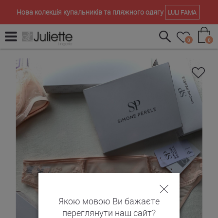
Нова колекція купальників та пляжного одягу
LULI FAMA
0
0
Якою мовою Ви бажаєте
переглянути наш сайт?