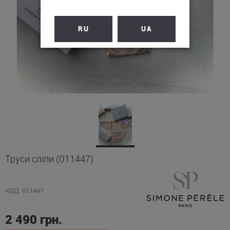
RU
UA
Труси сліпи (011447)
КОД: 011447
2 490
грн.