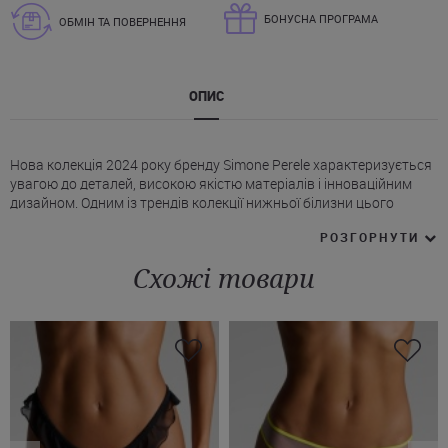
БОНУСНА ПРОГРАМА
ОБМІН ТА ПОВЕРНЕННЯ
ОПИС
Нова колекція 2024 року бренду Simone Perele характеризується
увагою до деталей, високою якістю матеріалів і інноваційним
дизайном. Одним із трендів колекції нижньої білизни цього
бренду є труси-сліпи з мікросітки з квітковою вишивкою.
РОЗГОРНУТИ
* Класичні сліпи Сімон Перель представлені в стилі, де
поєднуються сітка з флористичним орнаментом, що дозволяє
Схожі товари
створити спокусливий образ.
* Зручний і еластичний пояс забезпечує максимальний комфорт
протягом усього дня.
* Підкладка (у зоні крокового шва) зі 100% бавовни.
Трусики-сліпи Simone Perele у ніжно-рожевому або чорному
кольорі можна купити як окремо, так і в комплекті з іншими
товарами цього ж бренду на Juliette. Замовити модель можна з
доставкою у Київ чи Житомир, і в інші міста України.