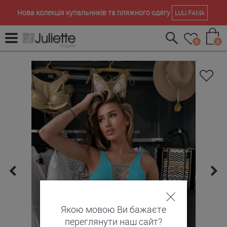
Нова колекція купальників та пляжного одягу
LULI FAMA
0
0
Якою мовою Ви бажаєте
переглянути наш сайт?