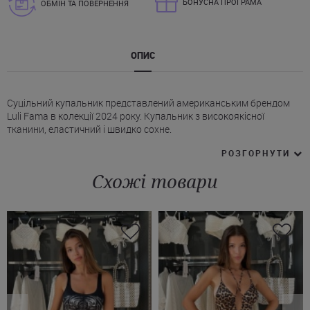
БОНУСНА ПРОГРАМА
ОБМІН ТА ПОВЕРНЕННЯ
ОПИС
Суцільний купальник представлений американським брендом
Luli Fama в колекції 2024 року. Купальник з високоякісної
тканини, еластичний і швидко сохне.
* Купальник Лулі Фама з м'якими чашечками (без поролону).
РОЗГОРНУТИ
* Дизайн зі шнурівкою спереду, що акцентує увагу на зоні
декольте.
Схожі товари
* Модель з широкими бретелями, з V-подібним низом.
* З боків ефектна шнурівка, яке додасть витонченості Вашому
образу.
* Спинка напіввідкрита.
Суцільний купальник Luli Fama підходить практично для будь-
якої фігури. Купити цю модель у блакитному чи чорному кольорі
можна на сайті Juliette з доставкою у будь-яке місто України.