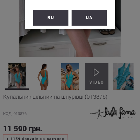
RU
UA
Купальник цільний на шнурівці (013876)
КОД: 013876
11 590
грн.
+
1159
бонусів на рахунок