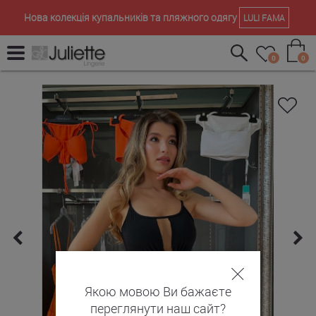
Нова колекція купальників та пляжного одягу
LULI FAMA
0
0
Якою мовою Ви бажаєте
переглянути наш сайт?