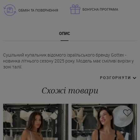
БОНУСНА ПРОГРАМА
ОБМІН ТА ПОВЕРНЕННЯ
ОПИС
Суцільний купальник відомого ізраїльського бренду Gottex -
новинка літнього сезону 2025 року. Модель має сміливі вирізи у
зоні талії.
* М'які чашки без каркасної підтримки - ідеальне рішення для
РОЗГОРНУТИ
створення природного силуету. Такий дизайн надає
максимальний комфорт й свободу рухів.
Схожі товари
* Регульовані бретелі дозволяють налаштувати купальник під
індивідуальні особливості фігури, гарантуючи надійну підтримку.
* Вирізи на животі підкреслюють жіночні вигини, створюючи
гармонійний силует.
* Спинка у купальнику Готекс відкрита, низ виконаний у
класичному стилі (сліпи).
Купити чорний суцільний купальник Gottex можна з доставкою у
Київ чи Тернопіль, а також будь-який інший населений пункт
України.