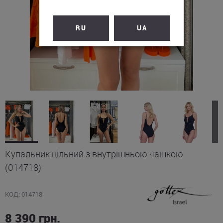
RU
UA
Купальник цільний з внутрішньою чашкою
(014718)
КОД: 014718
8 390
грн.