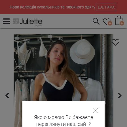
Нова колекція купальників та пляжного одягу
LULI FAMA
0
0
Якою мовою Ви бажаєте
переглянути наш сайт?