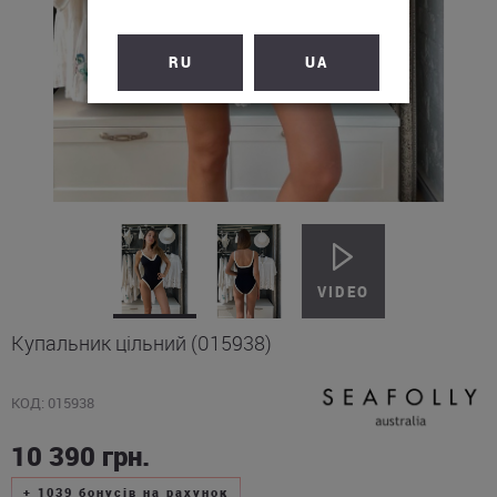
RU
UA
Купальник цільний (015938)
КОД: 015938
10 390
грн.
+
1039
бонусів на рахунок