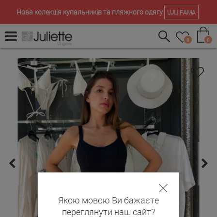
Нова колекція купальників та пляжного одягу
LULI FAMA
0
0
Якою мовою Ви бажаєте
переглянути наш сайт?