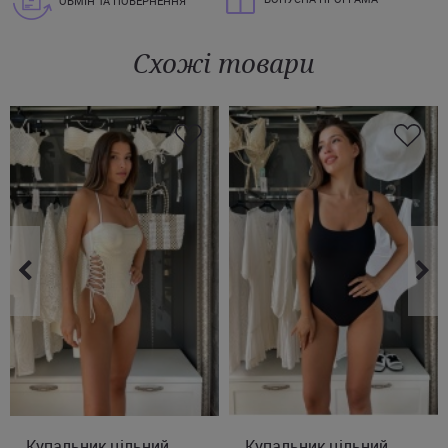
ОБМІН ТА ПОВЕРНЕННЯ
Схожі товари
Купальник цільний
S
M
Купальник цільний
M
L
XL
2XL