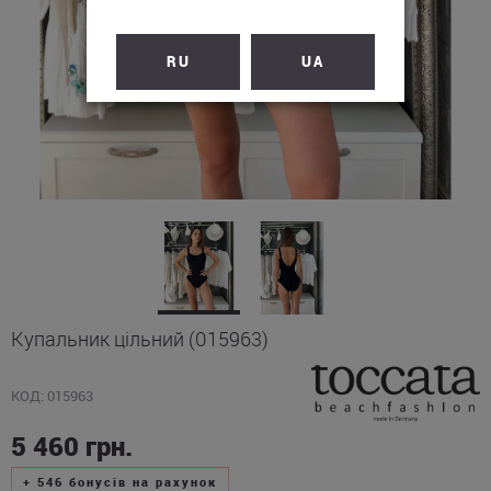
RU
UA
Купальник цільний (015963)
КОД: 015963
5 460
грн.
+
546
бонусів на рахунок