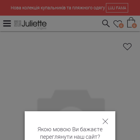
Нова колекція купальників та пляжного одягу
LULI FAMA
0
0
Якою мовою Ви бажаєте
переглянути наш сайт?