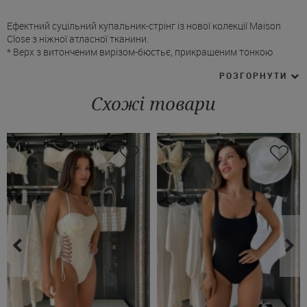
Ефектний суцільний купальник-стрінг із нової колекції Maison
Close з ніжної атласної тканини.
* Верх з витонченим вирізом-бюстьє, прикрашеним тонкою
шнурівкою спереду, що створює гру об'ємів і спокусливий акцент.
РОЗГОРНУТИ
* Слайдер на шнурівці дозволяє регулювати глибину вирізу.
* Спинка купальника Мейсон Клоз закрита, без застібок.
Схожі товари
* Низ у формі стрінгів, високо відкриті стегна.
Купити чорний суцільний купальник Maison Close можна з
доставкою в Івано-Франківськ, Хмельницький, Дніпро й інші
міста України.