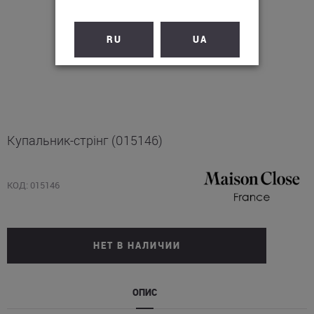
RU
UA
Купальник-стрінг (015146)
КОД: 015146
НЕТ В НАЛИЧИИ
ОПИС