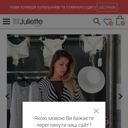
Нова колекція купальників та пляжного одягу
LULI FAMA
0
0
Якою мовою Ви бажаєте
переглянути наш сайт?