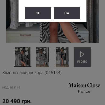
RU
UA
Кімоно напівпрозора (015144)
КОД: 015144
20 490
грн.