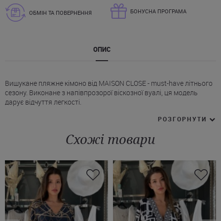
БОНУСНА ПРОГРАМА
ОБМІН ТА ПОВЕРНЕННЯ
ОПИС
Вишукане пляжне кімоно від MAISON CLOSE - must-have літнього
сезону. Виконане з напівпрозорої віскозної вуалі, ця модель
дарує відчуття легкості.
* Анімалістичний принт (зебра) – зухвалий, але елегантний
РОЗГОРНУТИ
акцент, який точно виділить вас на тлі монотонних пляжних
образів.
Схожі товари
* Прямий крій та V-подібний виріз горловини.
* Довгі вільні рукави кімоно Мейсон Клоз додають динамічності
образу.
* Пояс робить акцент на талію, створюючи баланс між
розслабленим стилем та жіночною грацією.
Кімоно можна надіти не тільки на пляж, воно легко
перетворюється на ефектну накидку для вечірки біля басейну.
Купити напівпрозоре кімоно MAISON CLOSE можна на сайті
Juliette зі швидкою доставкою в Запоріжжя, Дніпро, Харків й інші