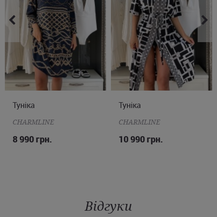
міста України.
Туніка
M
L
XL
Туніка
M
L
XL
CHARMLINE
CHARMLINE
8 990 грн.
10 990 грн.
Відгуки