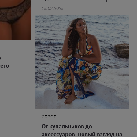
15.02.2025
в
его
ОБЗОР
От купальников до
аксессуаров: новый взгляд на