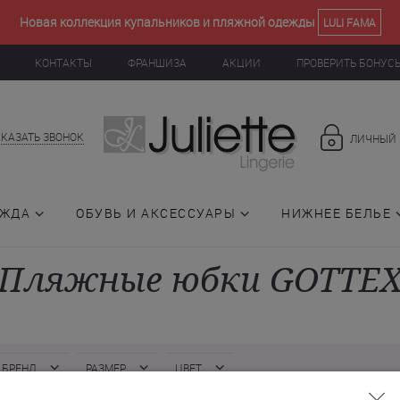
Новая коллекция купальников и пляжной одежды
LULI FAMA
КОНТАКТЫ
ФРАНШИЗА
АКЦИИ
ПРОВЕРИТЬ БОНУС
АКАЗАТЬ ЗВОНОК
ЛИЧНЫЙ 
ЕЖДА
ОБУВЬ И АКСЕССУАРЫ
НИЖНЕЕ БЕЛЬЕ
Пляжные юбки GOTTE
БРЕНД
РАЗМЕР
ЦВЕТ