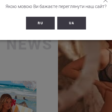
Якою мовою Ви бажаєте переглянути наш сайт?
RU
UA
N NEWS