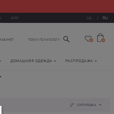
UA
|
RU
Ы
БЛОГ
КАБИНЕТ
ПОИСК ПО КАТАЛОГУ
0
0
ДОМАШНЯЯ ОДЕЖДА
РАСПРОДАЖА
X
СОРТИРОВКА