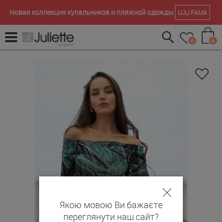
Новая коллекция купальников и пляжной одежды
LULI FAMA
0
0
Якою мовою Ви бажаєте
переглянути наш сайт?