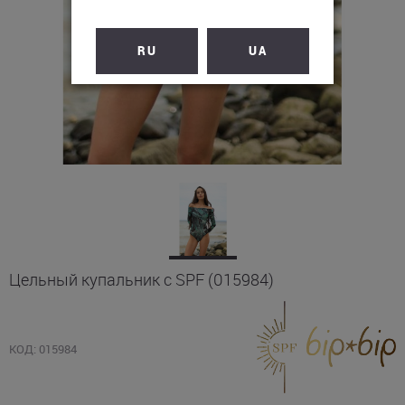
RU
UA
Цельный купальник с SPF (015984)
КОД: 015984