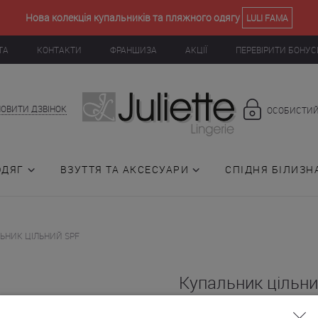
Нова колекція купальників та пляжного одягу
LULI FAMA
ТА
КОНТАКТИ
ФРАНШИЗА
АКЦІЇ
ПЕРЕВІРИТИ БОНУС
ОВИТИ ДЗВІНОК
ОСОБИСТИЙ
ОДЯГ
ВЗУТТЯ ТА АКСЕСУАРИ
СПІДНЯ БІЛИЗН
ЬНИК ЦІЛЬНИЙ SPF
Купальник цільн
(015984)