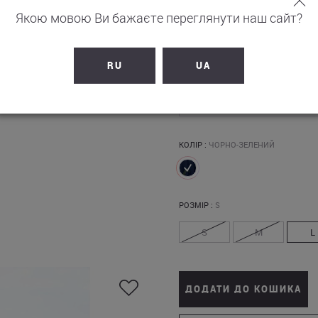
Якою мовою Ви бажаєте переглянути наш сайт?
RU
UA
10 480
грн.
+
1048
бонусів на рахунок
КОЛІР :
ЧОРНО-ЗЕЛЕНИЙ
РОЗМІР :
S
S
M
L
ДОДАТИ ДО КОШИКА