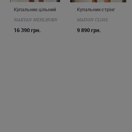
Купальник цільний
Купальник-стрінг
M
L
XL
2XL
XS
S
M
L
MARYAN MEHLHORN
MAISON CLOSE
16 390 грн.
9 890 грн.