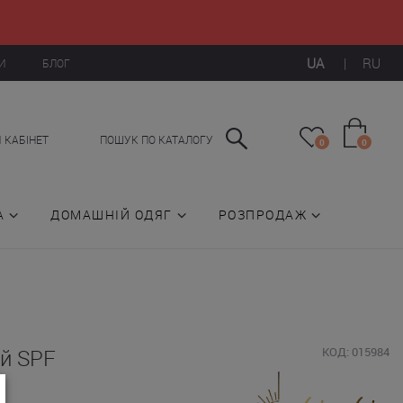
UA
|
RU
И
БЛОГ
 КАБІНЕТ
ПОШУК ПО КАТАЛОГУ
0
0
А
ДОМАШНІЙ ОДЯГ
РОЗПРОДАЖ
ий SPF
КОД: 015984