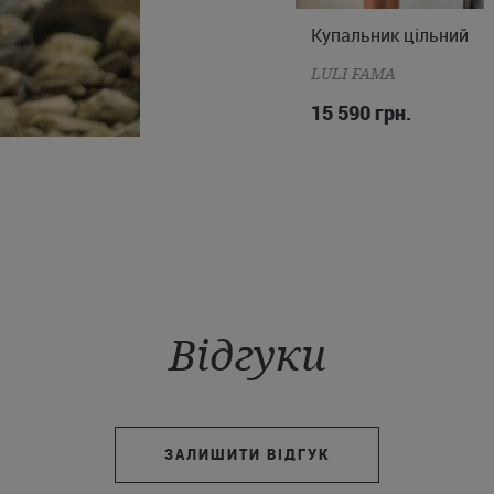
Купальник цільний
Купальник цільний
XS
S
M
L
S
M
LULI FAMA
LULI FAMA
13 490 грн.
15 590 грн.
Відгуки
ЗАЛИШИТИ ВІДГУК