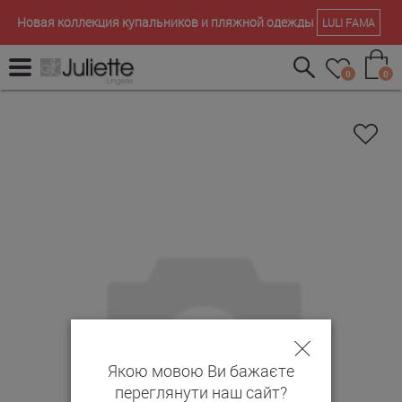
Новая коллекция купальников и пляжной одежды
LULI FAMA
0
0
Якою мовою Ви бажаєте
переглянути наш сайт?