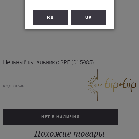
RU
UA
Цельный купальник с SPF (015985)
КОД: 015985
НЕТ В НАЛИЧИИ
Похожие товары