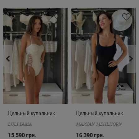
Цельный купальник
S
M
L
Цельный купальник
M
L
XL
2XL
LULI FAMA
MARYAN MEHLHORN
15 590 грн.
16 390 грн.