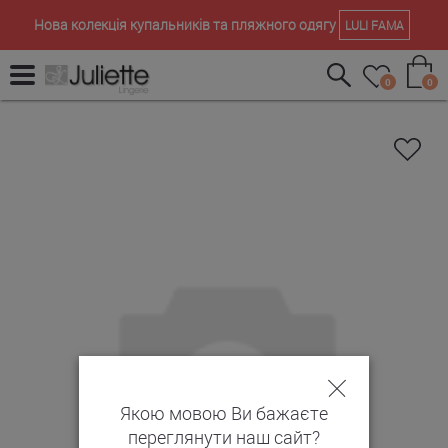
Нова колекція купальників та пляжного одягу
LULI FAMA
0
0
Якою мовою Ви бажаєте
переглянути наш сайт?