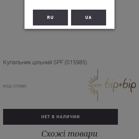
RU
UA
Купальник цільний SPF (015985)
КОД: 015985
НЕТ В НАЛИЧИИ
Схожі товари