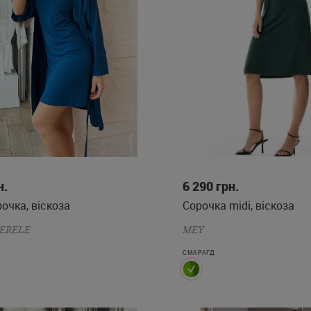
S
L
XS
S
M
н.
6 290
грн.
очка, віскоза
Сорочка midi, віскоза
ERELE
MEY
СМАРАГД