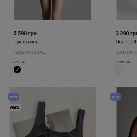
XS
S
M
L
5 590
грн.
3 290
гр
Сукня міні
Пояс CO
MAISON CLOSE
MAISON 
ЧОРНИЙ
БЕЖЕВИЙ
NEW
NEW
VIDEO