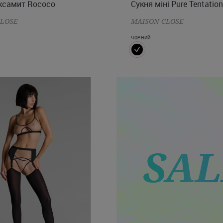
ксамит Rococo
Сукня міні Pure Tentation
CLOSE
MAISON CLOSE
ЧОРНИЙ
SAL