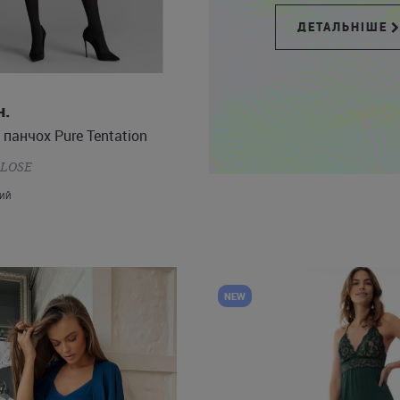
ДЕТАЛЬНІШЕ
S
M
L
XL
н.
панчох Pure Tentation
CLOSE
ИЙ
NEW