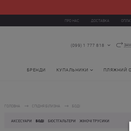
ПРО НАС
ДОСТАВКА
ОПЛА
(099) 1 777 818
ЗАМ
БРЕНДИ
КУПАЛЬНИКИ
ПЛЯЖНИЙ 
ГОЛОВНА
СПІДНЯ БІЛИЗНА
БОДІ
АКСЕСУАРИ
БОДІ
БЮСТГАЛЬТЕРИ
ЖІНОЧІ ТРУСИКИ