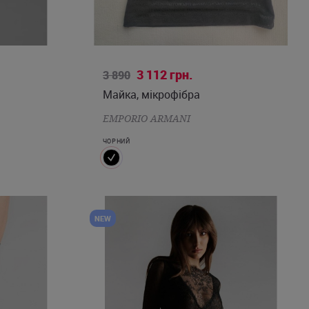
XS
S
M
3 112
грн.
3 890
Майка, мікрофібра
EMPORIO ARMANI
ЧОРНИЙ
NEW