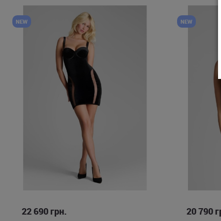
NEW
NEW
S
M
L
22 690
грн.
20 790
г