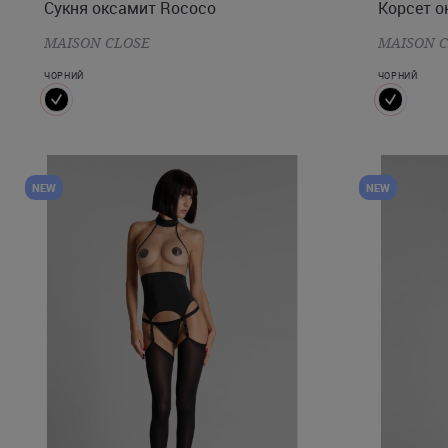
Сукня оксамит Rococo
Корсет о
MAISON CLOSE
MAISON 
ЧОРНИЙ
ЧОРНИЙ
NEW
NEW