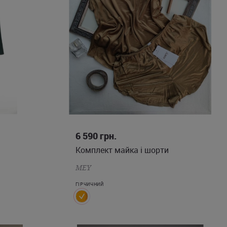
XS
S
M
6 590
грн.
Комплект майка і шорти
MEY
ГІРЧИЧНИЙ