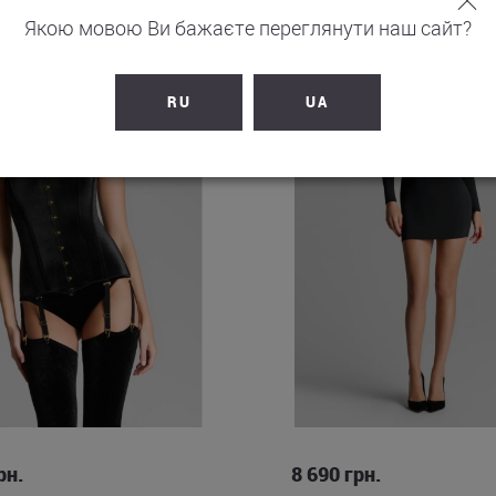
Якою мовою Ви бажаєте переглянути наш сайт?
NEW
RU
UA
S
M
L
S
M
L
рн.
8 690
грн.