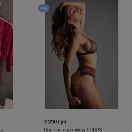
NEW
S
M
3 290
грн.
ка
Пояс на підтяжках CORPS