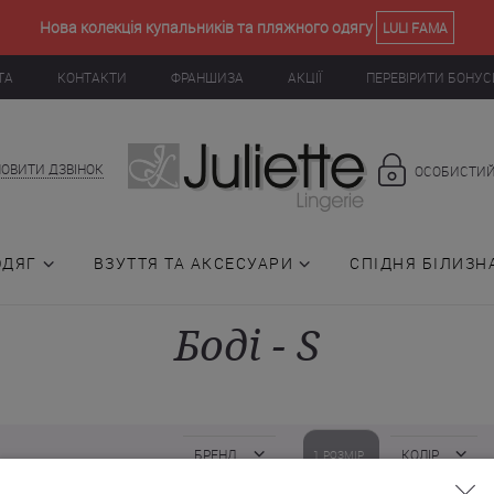
Нова колекція купальників та пляжного одягу
LULI FAMA
ТА
КОНТАКТИ
ФРАНШИЗА
АКЦІЇ
ПЕРЕВІРИТИ БОНУС
ОВИТИ ДЗВІНОК
ОСОБИСТИЙ
ОДЯГ
ВЗУТТЯ ТА АКСЕСУАРИ
СПІДНЯ БІЛИЗН
Боді - S
БРЕНД
КОЛІР
1
РОЗМІР