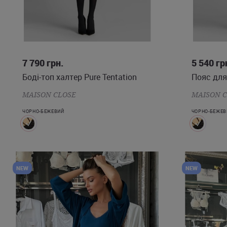
S
M
L
XL
7 790
грн.
5 540
гр
Боді-топ халтер Pure Tentation
Пояс для 
MAISON CLOSE
MAISON 
ЧОРНО-БЕЖЕВИЙ
ЧОРНО-БЕЖЕВ
NEW
NEW