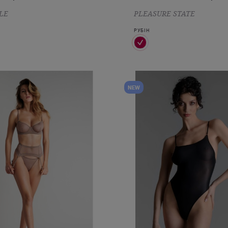
LE
PLEASURE STATE
РУБІН
NEW