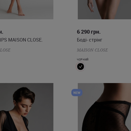
S
M
L
S
M
L
н.
6 290
грн.
RPS MAISON CLOSE.
Боді- стрінг
CLOSE
MAISON CLOSE
ЧОРНИЙ
NEW