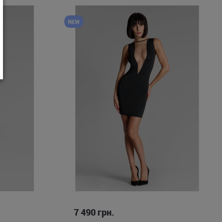
NEW
S
M
L
7 490
грн.