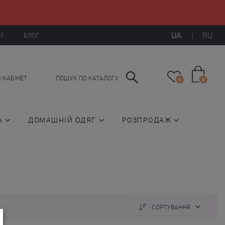
UA
|
RU
И
БЛОГ
 КАБІНЕТ
ПОШУК ПО КАТАЛОГУ
0
0
А
ДОМАШНІЙ ОДЯГ
РОЗПРОДАЖ
СОРТУВАННЯ