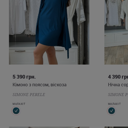
S
L
5 390
грн.
4 390
гр
Кімоно з поясом, віскоза
Нічна сор
SIMONE PERELE
SIMONE P
МАЛАХІТ
МАЛАХІТ