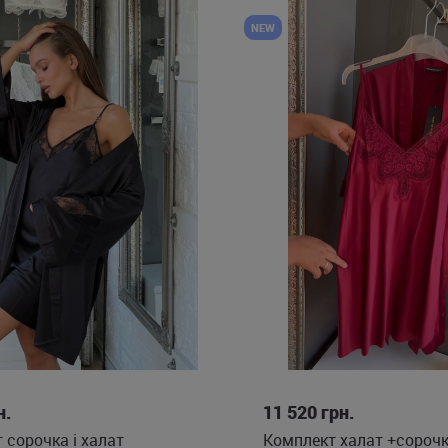
NEW
XS
S
M
L
S
M
н.
11 520
грн.
 сорочка і халат
Комплект халат +сороч