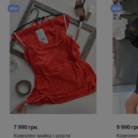
NEW
NEW
XS
S
M
7 990
грн.
9 990
гр
Комплект майка і шорти
Комплект